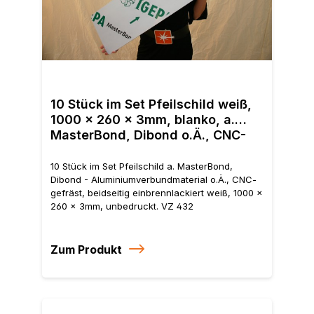
10 S
Dibo
10 Stück im Set Pfeilschild weiß,
CNC-
1000 x 260 x 3mm, blanko, a.
weiß
MasterBond, Dibond o.Ä., CNC-
gefräst
10 Stück im Set Pfeilschild a. MasterBond,
Dibond - Aluminiumverbundmaterial o.Ä., CNC-
gefräst, beidseitig einbrennlackiert weiß, 1000 x
260 x 3mm, unbedruckt. VZ 432
Zum Produkt