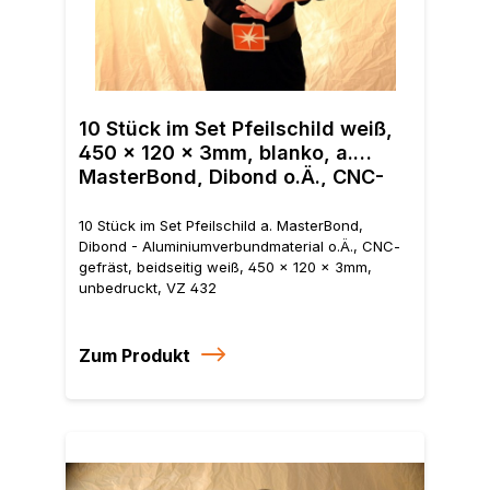
10 S
Dibo
10 Stück im Set Pfeilschild weiß,
CNC-
450 x 120 x 3mm, blanko, a.
3mm
MasterBond, Dibond o.Ä., CNC-
gefräst
10 Stück im Set Pfeilschild a. MasterBond,
Dibond - Aluminiumverbundmaterial o.Ä., CNC-
gefräst, beidseitig weiß, 450 x 120 x 3mm,
unbedruckt, VZ 432
Zum Produkt