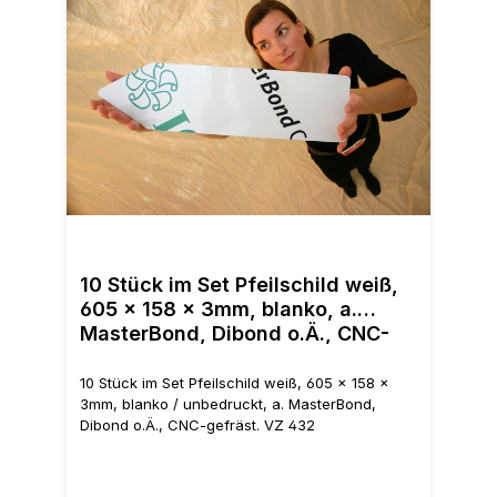
10 S
3mm,
10 Stück im Set Pfeilschild weiß,
Dib
605 x 158 x 3mm, blanko, a.
MasterBond, Dibond o.Ä., CNC-
gefräst
10 Stück im Set Pfeilschild weiß, 605 x 158 x
3mm, blanko / unbedruckt, a. MasterBond,
Dibond o.Ä., CNC-gefräst. VZ 432