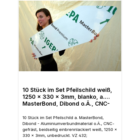
10 S
Dibo
10 Stück im Set Pfeilschild weiß,
CNC-
1250 x 330 x 3mm, blanko, a.
weiß
MasterBond, Dibond o.Ä., CNC-
432;
gefräst
erh
10 Stück im Set Pfeilschild a. MasterBond,
Dibond - Aluminiumverbundmaterial o.Ä., CNC-
gefräst, beidseitig einbrennlackiert weiß, 1250 x
330 x 3mm, unbedruckt. VZ 432;