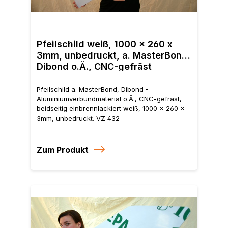
Pfei
Alum
Pfeilschild weiß, 1000 x 260 x
beid
3mm, unbedruckt, a. MasterBond,
x 3
Dibond o.Ä., CNC-gefräst
Pfeilschild a. MasterBond, Dibond -
Aluminiumverbundmaterial o.Ä., CNC-gefräst,
beidseitig einbrennlackiert weiß, 1000 x 260 x
3mm, unbedruckt. VZ 432
Zum Produkt