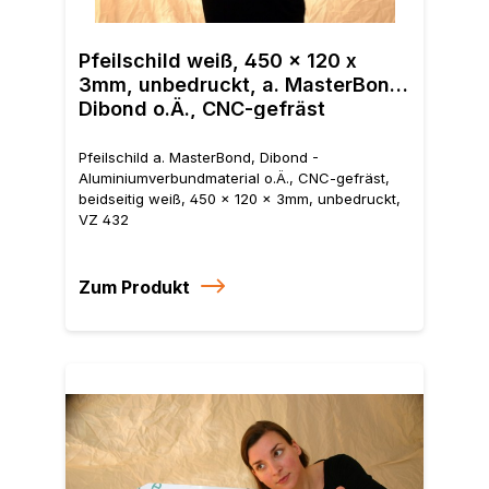
Pfei
Alum
Pfeilschild weiß, 450 x 120 x
beid
3mm, unbedruckt, a. MasterBond,
unb
Dibond o.Ä., CNC-gefräst
Pfeilschild a. MasterBond, Dibond -
Aluminiumverbundmaterial o.Ä., CNC-gefräst,
beidseitig weiß, 450 x 120 x 3mm, unbedruckt,
VZ 432
Zum Produkt