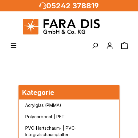
05242 378819
alt springen
Kategorie
Acrylglas (PMMA)
Polycarbonat | PET
PVC-Hartschaum- | PVC-
Integralschaumplatten