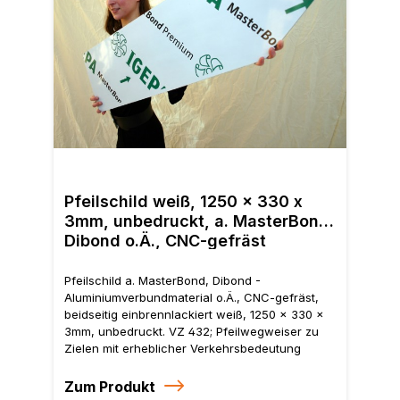
Pfei
Alum
Pfeilschild weiß, 1250 x 330 x
beid
3mm, unbedruckt, a. MasterBond,
x 3m
Dibond o.Ä., CNC-gefräst
zu Z
Ver
Pfeilschild a. MasterBond, Dibond -
Aluminiumverbundmaterial o.Ä., CNC-gefräst,
beidseitig einbrennlackiert weiß, 1250 x 330 x
3mm, unbedruckt. VZ 432; Pfeilwegweiser zu
Zielen mit erheblicher Verkehrsbedeutung
Zum Produkt