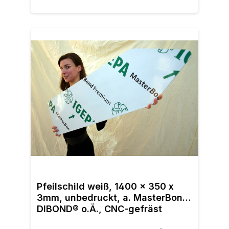
Pfei
Aluv
Pfeilschild weiß, 1400 x 350 x
einb
3mm, unbedruckt, a. MasterBond,
unbe
DIBOND® o.Ä., CNC-gefräst
Zie