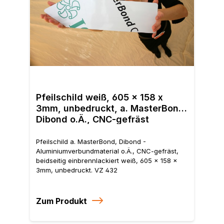
Pfei
Alum
Pfeilschild weiß, 605 x 158 x
beid
3mm, unbedruckt, a. MasterBond,
3mm
Dibond o.Ä., CNC-gefräst
Pfeilschild a. MasterBond, Dibond -
Aluminiumverbundmaterial o.Ä., CNC-gefräst,
beidseitig einbrennlackiert weiß, 605 x 158 x
3mm, unbedruckt. VZ 432
Zum Produkt