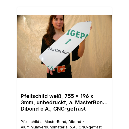
Pfei
Alum
Pfeilschild weiß, 755 x 196 x
beid
3mm, unbedruckt, a. MasterBond,
3mm
Dibond o.Ä., CNC-gefräst
Pfeilschild a. MasterBond, Dibond -
Aluminiumverbundmaterial o.Ä., CNC-gefräst,