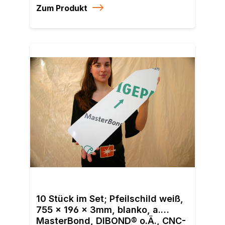
Zum Produkt
10 S
DIBO
10 Stück im Set; Pfeilschild weiß,
196 
755 x 196 x 3mm, blanko, a.
einb
MasterBond, DIBOND® o.Ä., CNC-
VZ 