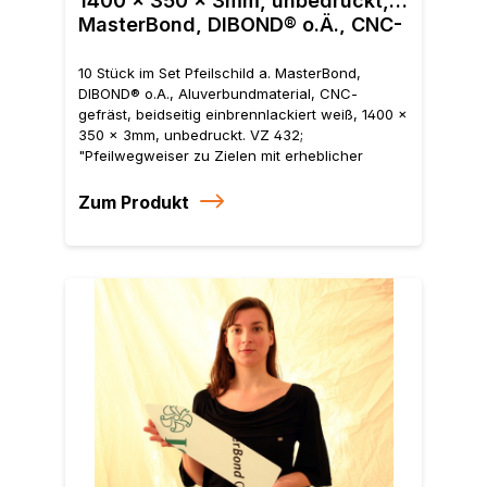
1400 x 350 x 3mm, unbedruckt, a.
1400
MasterBond, DIBOND® o.Ä., CNC-
"Pfe
gefräst
Ver
10 Stück im Set Pfeilschild a. MasterBond,
DIBOND® o.A., Aluverbundmaterial, CNC-
gefräst, beidseitig einbrennlackiert weiß, 1400 x
350 x 3mm, unbedruckt. VZ 432;
"Pfeilwegweiser zu Zielen mit erheblicher
Verkehrsbedeutung"
Zum Produkt