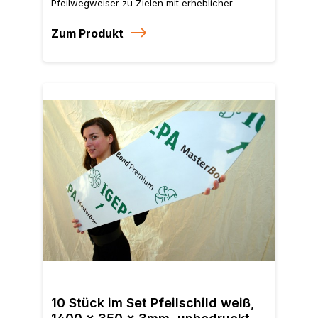
Pfeilwegweiser zu Zielen mit erheblicher
Verkehrsbedeutung
Zum Produkt
10 S
DIBO
10 Stück im Set Pfeilschild weiß,
gefr