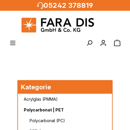
05242 378819
alt springen
Kategorie
Acrylglas (PMMA)
Polycarbonat | PET
Polycarbonat (PC)