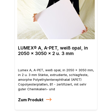
Lume
mm, 
LUMEX® A, A-PET, weiß opal, in
sch
2050 x 3050 x 2 u. 3 mm
Poly
Copo
gute
Witt
Lumex A, A-PET, weiß opal, in 2050 x 3050 mm,
rela
in 2 u. 3 mm Stärke, extrudierte, schlagfeste,
warm
amorphe Polyethylenterephthalat (APET)
Ober
Copolyesterplatten, B1 - zertifiziert, mit sehr
z.B.
guter Chemikalien- und
Dis
Witterungsbeständigkeit. Gute Steifigkeit und
etc.
relativ hohe Schlagzähigkeit, bedingt
Zum Produkt
UV-D
warmverformbar. beidseitig glatte Oberfläche
dire
mit Schutzfolie abgedeckt. Ideal z.B. für die
(Ver