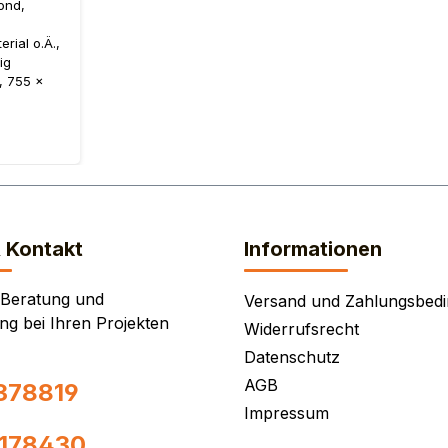
432
äst
ond,
rial o.Ä.,
ig
, 755 x
kt. VZ 432
& Kontakt
Informationen
 Beratung und
Versand und Zahlungsbed
ng bei Ihren Projekten
Widerrufsrecht
Datenschutz
AGB
378819
Impressum
0178430