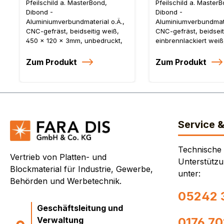
o.Ä., CNC-gefräst
o.Ä., CNC-gefr
Pfeilschild a. MasterBond,
Pfeilschild a. MasterB
Dibond -
Dibond -
Aluminiumverbundmaterial o.Ä.,
Aluminiumverbundmate
CNC-gefräst, beidseitig weiß,
CNC-gefräst, beidseit
450 x 120 x 3mm, unbedruckt,
einbrennlackiert weiß
VZ 432
196 x 3mm, unbedruc
Zum Produkt
Zum Produkt
Service 
Technische
Vertrieb von Platten- und
Unterstützu
Blockmaterial für Industrie, Gewerbe,
unter:
Behörden und Werbetechnik.
05242 
Geschäftsleitung und
Verwaltung
0176 7