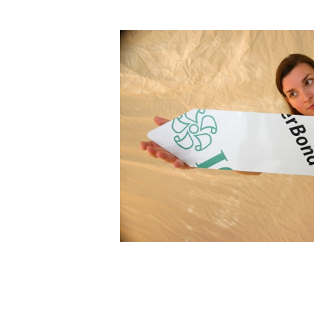
DIBOND® Spiegel auße
d0
DIBOND®, Butlerfinish
gebürstete Aluoptik, an
rosé
IEASY®BOND