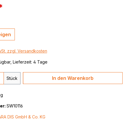
 / color
*
brushed,
eigen
wSt. zzgl. Versandkosten
ügbar, Lieferzeit: 4 Tage
 Anzahl: Gib den gewünschten Wert ein 
In den Warenkorb
Stück
kg
er:
SW10116
ARA DIS GmbH & Co. KG