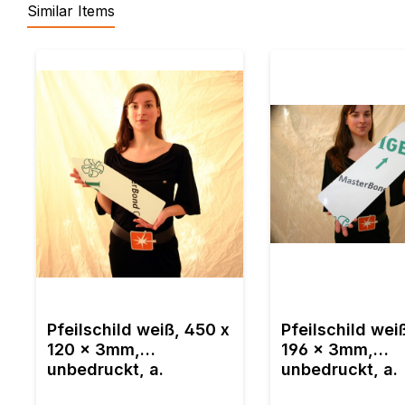
Similar Items
Produktgalerie überspringen
Pfeilschild a. MasterBo
Dibond -
Pfeilschild weiß, 450 x
Pfeilschild wei
Aluminiumverbundmater
120 x 3mm,
196 x 3mm,
o.Ä., CNC-gefräst, beid
unbedruckt, a.
unbedruckt, a.
weiß, 450 x 120 x 3mm
MasterBond, Dibond
MasterBond, D
unbedruckt, VZ 432