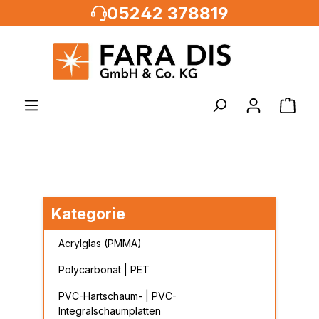
05242 378819
alt springen
Kategorie
Acrylglas (PMMA)
Polycarbonat | PET
PVC-Hartschaum- | PVC-
Integralschaumplatten