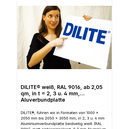
DILI
2050
DILITE® weiß, RAL 9016, ab 2,05
mm A
qm, in t = 2, 3 u. 4 mm,
(RAL
Aluverbundplatte
Alum
Poly
(Sch
DILITE®, führen wir in Formaten von 1000 x
Digi
2050 mm bis 2050 x 3050 mm, in 2, 3 u. 4 mm
Lack
Aluminiumverbundplatte beidseitig weiß (RAL
norm
9016), matt einbrennlackiert, 0,2 mm Aluminium-