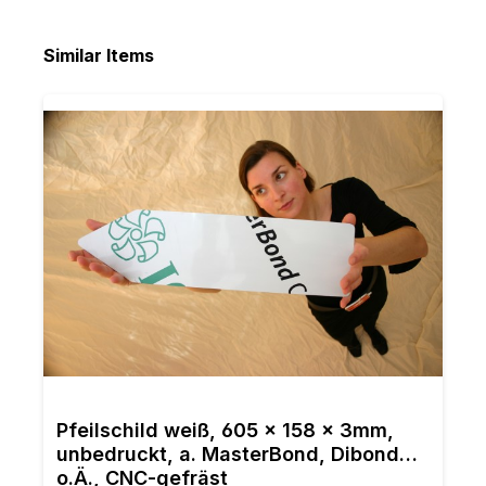
Produktgalerie überspringen
Similar Items
Pfeilschild weiß, 605 x 158 x 3mm,
unbedruckt, a. MasterBond, Dibond
o.Ä., CNC-gefräst