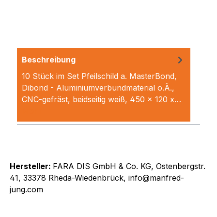
Beschreibung
10 Stück im Set Pfeilschild a. MasterBond,
Dibond - Aluminiumverbundmaterial o.Ä.,
CNC-gefräst, beidseitig weiß, 450 x 120 x…
Mehr
Hersteller:
FARA DIS GmbH & Co. KG, Ostenbergstr.
41, 33378 Rheda-Wiedenbrück, info@manfred-
jung.com