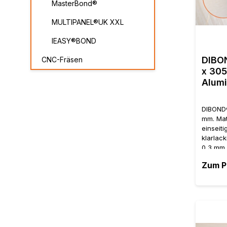
MasterBond®
MULTIPANEL®UK XXL
IEASY®BOND
DIBON
CNC-Fräsen
x 305
Alumi
DIBOND®
mm. Mat
einseiti
klarlack
0,3 mm 
einem K
Zum P
walzmat
Ideal f
Aussene
gebürst
Butlerf
ein spe