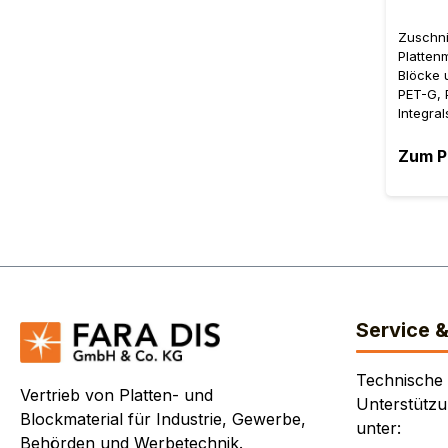
Harmuth
Positio
Zuschni
Schicken
Platten
ein PDF
Blöcke 
uns, un
PET-G, 
MJ2804
Integra
Ab dem 
Artikel 
Zum P
Rabattst
Zuschni
Warenko
nutzen S
genau" 
Stückza
wir auf
Hochlei
Maße, s
Service 
kleiner 
mm. Bei
Technische
Stück s
Vertrieb von Platten- und
an! Es 
Unterstützu
Blockmaterial für Industrie, Gewerbe,
Teile = 
unter:
Hier ge
Behörden und Werbetechnik.