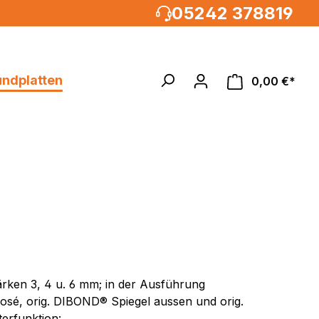
05242 378819
undplatten
0,00 €*
Acrylglasrundstäbe
MULTIPANEL®UK XXL
um, weiß
%
 weiß
weiß /
tärken 3, 4 u. 6 mm; in der Ausführung
weiß
osé, orig. DIBOND® Spiegel aussen und orig.
metallic
terfunktion: