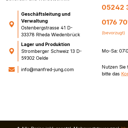
Sägesch
05242 
sondern
Geschäftsleitung und
Und, gan
Verwaltung
0176 7
genauso
also au
Ostenbergstrasse 41 D-
4050 x 
(bevorzugt)
33378 Rheda Wiedenbrück
Stück) 
bis zu 
Lager und Produktion
selbst 
Mo-Sa: 07:0
Stromberger Schweiz 13 D-
Ihre 
59302 Oelde
können 
Nutzen Sie 
unter "3
info@manfred-jung.com
"weiter
bitte das
Ko
"Kommen
Millimet
"2786,5
nicht.
Bitte 
"vernic
mm Mate
Schnitte
jedem S