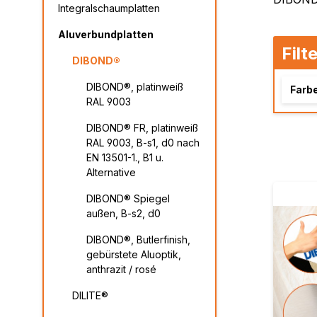
Integralschaumplatten
DIBOND® Spiegel auße
Aluverbundplatten
d0
Filt
DIBOND®, Butlerfinish
DIBOND®
gebürstete Aluoptik, an
DIBOND®, platinweiß
Farbe
rosé
RAL 9003
DIBOND® FR, platinweiß
IEASY®BOND
RAL 9003, B-s1, d0 nach
EN 13501-1., B1 u.
Alternative
DIBOND® Spiegel
außen, B-s2, d0
DIBOND®, Butlerfinish,
gebürstete Aluoptik,
anthrazit / rosé
DILITE®