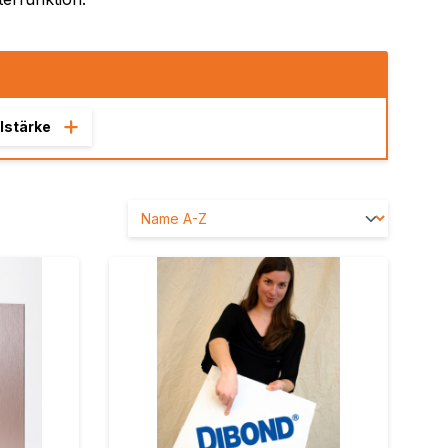
 / color
brushed,
lstärke