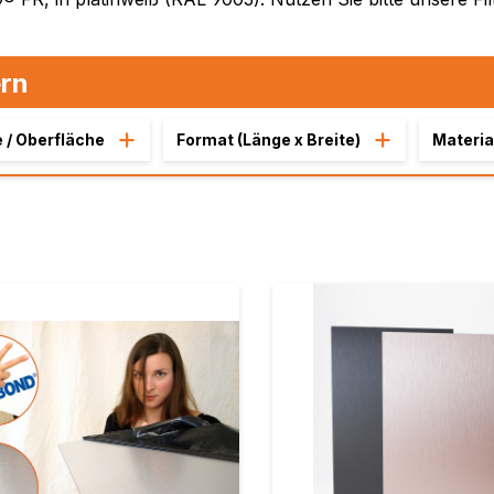
MasterBond®, farbig
n, B-s2,
MasterBond® silver 
ern
silber gebürstet
,
thrazit /
MasterBond® Steel,
 / Oberfläche
Format (Länge x Breite)
Materia
Stahlverbundplatte