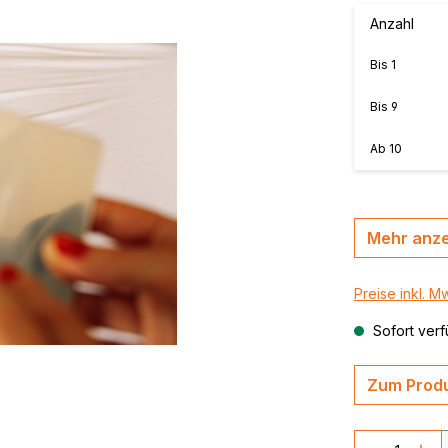
MasterBond®, farbig
Anzahl
en, B-
MasterBond® silver 
Bis
1
silber gebürstet
,
thrazit /
MasterBond® Steel,
Bis
9
Stahlverbundplatte
Ab
10
Mehr anz
Preise inkl. M
Sofort verf
Zum Produ
Produkt