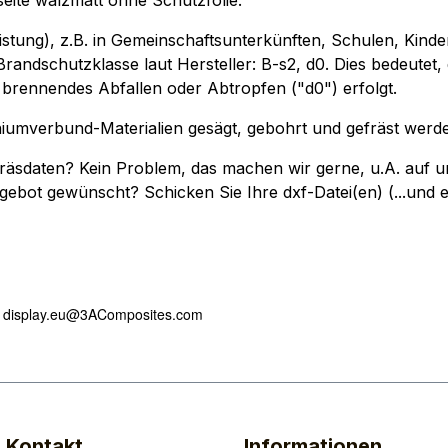
eite walzmatt ohne Schutzfolie.
istung), z.B. in Gemeinschaftsunterkünften, Schulen, Kinde
 Brandschutzklasse laut Hersteller:
B-s2, d0.
Dies bedeutet,
brennendes Abfallen oder Abtropfen ("d0") erfolgt.
mverbund-Materialien gesägt, gebohrt und gefräst werden -
"-Fräsdaten? Kein Problem, das machen wir gerne, u.A. a
gebot gewünscht? Schicken Sie Ihre dxf-Datei(en) (...und 
, display.eu@3AComposites.com
& Kontakt
Informationen