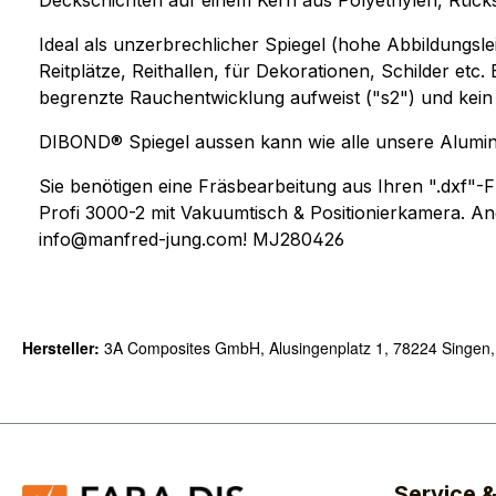
Deckschichten auf einem Kern aus Polyethylen, Rücks
Ideal als unzerbrechlicher Spiegel (hohe Abbildungsle
Reitplätze, Reithallen, für Dekorationen, Schilder etc.
begrenzte Rauchentwicklung aufweist ("s2") und kein 
DIBOND® Spiegel aussen kann wie alle unsere Aluminiu
Sie benötigen eine Fräsbearbeitung aus Ihren ".dxf
Profi 3000-2 mit Vakuumtisch & Positionierkamera. An
info@manfred-jung.com! MJ280426
Hersteller:
3A Composites GmbH, Alusingenplatz 1, 78224 Singen
Service 