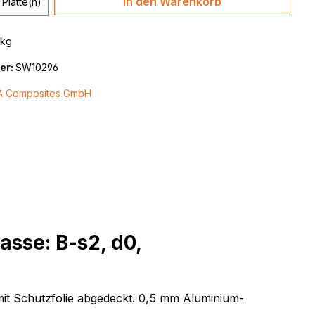
In den Warenkorb
Platte(n)
 kg
er:
SW10296
A Composites GmbH
sse: B-s2, d0,
mit Schutzfolie abgedeckt. 0,5 mm Aluminium-