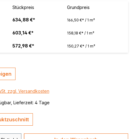
 / color
Stückpreis
Grundpreis
brushed,
634,88 €*
166,50 €* / 1 m²
603,14 €*
158,18 €* / 1 m²
572,98 €*
150,27 €* / 1 m²
eigen
wSt. zzgl. Versandkosten
ügbar, Lieferzeit: 4 Tage
ktzuschnitt
 Anzahl: Gib den gewünschten Wert ein 