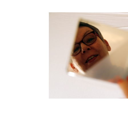
DIBOND® Spiegel auß
s2, d0
DIBOND®, Butlerfinish
gebürstete Aluoptik, an
rosé
IEASY®BOND