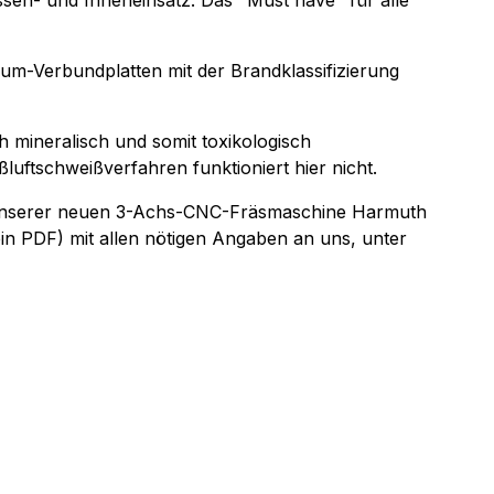
sen- und Inneneinsatz. Das "Must have" für alle
um-Verbundplatten mit der Brandklassifizierung
ch mineralisch und somit toxikologisch
uftschweißverfahren funktioniert hier nicht.
uf unserer neuen 3-Achs-CNC-Fräsmaschine Harmuth
ein PDF) mit allen nötigen Angaben an uns, unter