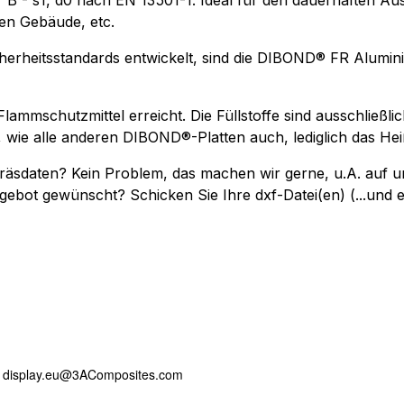
- s1, d0 nach EN 13501-1. Ideal für den dauerhaften Aus
en Gebäude, etc.
herheitsstandards entwickelt, sind die DIBOND® FR Alumini
lammschutzmittel erreicht. Die Füllstoffe sind ausschließli
wie alle anderen DIBOND®-Platten auch, lediglich das Heißl
"-Fräsdaten? Kein Problem, das machen wir gerne, u.A. a
gebot gewünscht? Schicken Sie Ihre dxf-Datei(en) (...und 
, display.eu@3AComposites.com