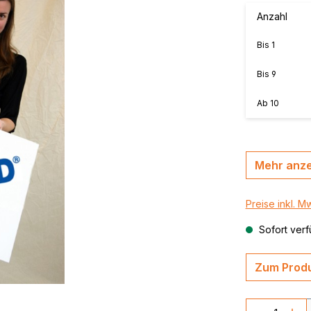
MasterBond®, farbig
Anzahl
n, B-s2,
MasterBond® silver 
Bis
1
silber gebürstet
,
thrazit /
MasterBond® Steel,
Bis
9
Stahlverbundplatte
Ab
10
Mehr anz
Preise inkl. M
Sofort verf
Zum Produ
Produkt