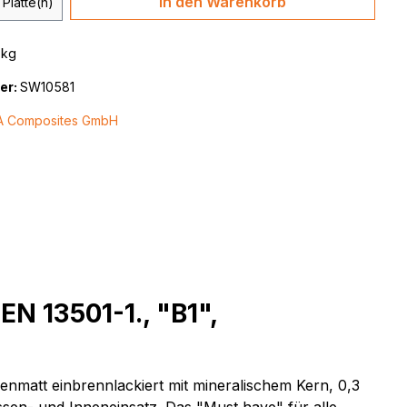
In den Warenkorb
Platte(n)
 kg
er:
SW10581
A Composites GmbH
EN 13501-1., "B1",
enmatt einbrennlackiert mit mineralischem Kern, 0,3