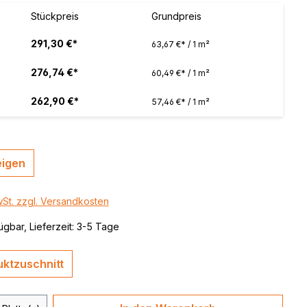
 / color
Stückpreis
Grundpreis
brushed,
291,30 €*
63,67 €* / 1 m²
276,74 €*
60,49 €* / 1 m²
262,90 €*
57,46 €* / 1 m²
eigen
wSt. zzgl. Versandkosten
ügbar, Lieferzeit: 3-5 Tage
ktzuschnitt
 Anzahl: Gib den gewünschten Wert ein 