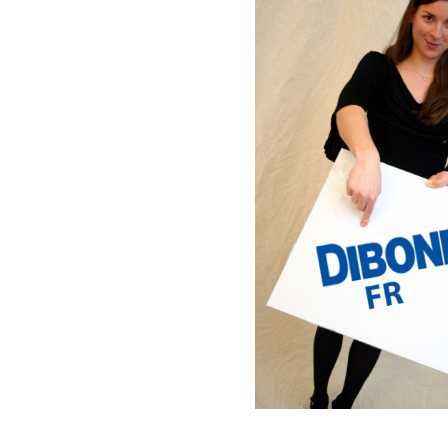
DIBOND® Spiegel auße
d0
DIBOND®, Butlerfinish
gebürstete Aluoptik, an
rosé
IEASY®BOND