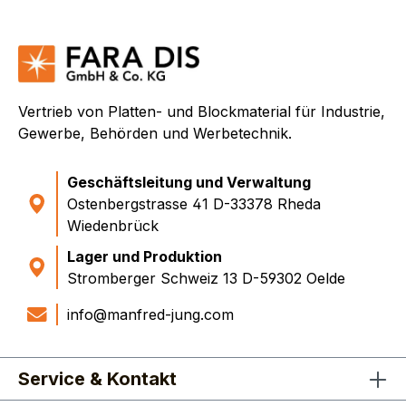
Vakuumtisch & Positionierkamera. Angebot gewünscht?
Schicken Sie Ihre dxf-Datei(en) (...und ein PDF) mit allen
nötigen Angaben an uns, unter info@manfred-jung.com!
MJ 080626
Vertrieb von Platten- und Blockmaterial für Industrie,
Gewerbe, Behörden und Werbetechnik.
Geschäftsleitung und Verwaltung
Ostenbergstrasse 41 D-33378 Rheda
Wiedenbrück
Lager und Produktion
Stromberger Schweiz 13 D-59302 Oelde
info@manfred-jung.com
Service & Kontakt