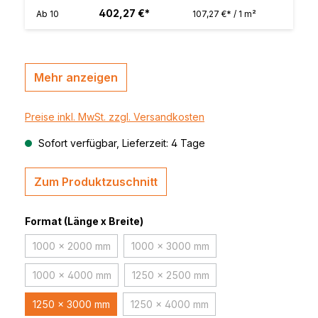
402,27 €*
Ab
10
107,27 €* / 1 m²
Mehr anzeigen
Preise inkl. MwSt. zzgl. Versandkosten
Sofort verfügbar, Lieferzeit: 4 Tage
Zum Produktzuschnitt
Format (Länge x Breite)
1000 x 2000 mm
1000 x 3000 mm
(Diese Option ist zurzeit nicht verfügbar.)
(Diese Option ist zurzeit nicht verfü
1000 x 4000 mm
1250 x 2500 mm
(Diese Option ist zurzeit nicht verfügbar.)
(Diese Option ist zurzeit nicht verfü
1250 x 3000 mm
1250 x 4000 mm
(Diese Option ist zurzeit nicht verfü