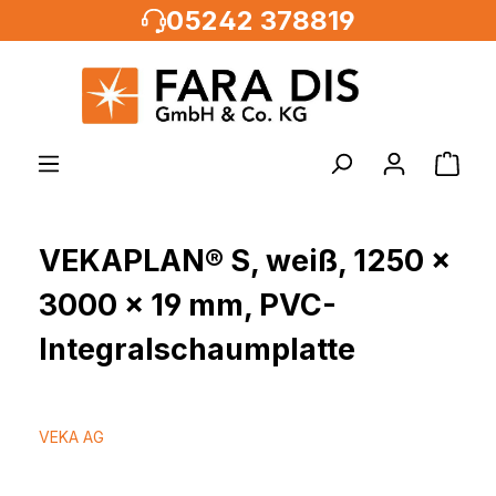
05242 378819
alt springen
VEKAPLAN® S, weiß, 1250 x
3000 x 19 mm, PVC-
Integralschaumplatte
VEKA AG