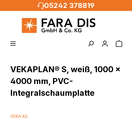
05242 378819
alt springen
VEKAPLAN® S, weiß, 1000 x
4000 mm, PVC-
Integralschaumplatte
VEKA AG