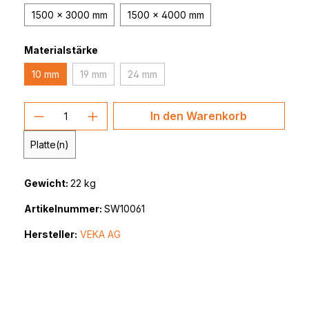
1500 x 3000 mm
1500 x 4000 mm
Materialstärke
10 mm
19 mm
24 mm
(Diese Option ist zurzeit nicht verfügbar.)
(Diese Option ist zurzeit nicht verfügbar.)
Produkt Anzahl: Gib den gewünschten 
In den Warenkorb
Platte(n)
Gewicht:
22 kg
Artikelnummer:
SW10061
Hersteller:
VEKA AG