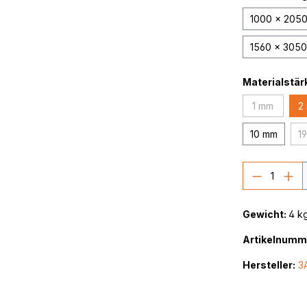
1000 x 205
1560 x 305
Materialstär
1 mm
2
(Diese Opti
10 mm
1
Produkt
Gewicht:
4 k
Artikelnumm
Hersteller:
3