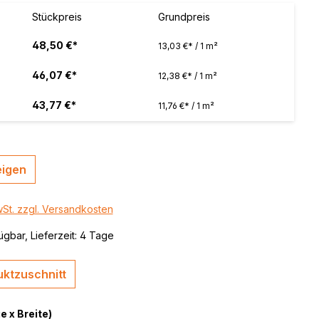
 / color
Stückpreis
Grundpreis
brushed,
48,50 €*
13,03 €* / 1 m²
46,07 €*
12,38 €* / 1 m²
43,77 €*
11,76 €* / 1 m²
eigen
wSt. zzgl. Versandkosten
ügbar, Lieferzeit: 4 Tage
ktzuschnitt
 x Breite)