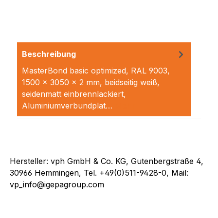
Beschreibung
MasterBond basic optimized, RAL 9003,
1500 x 3050 x 2 mm, beidseitig weiß,
seidenmatt einbrennlackiert,
Aluminiumverbundplat…
Mehr
Hersteller: vph GmbH & Co. KG, Gutenbergstraße 4,
30966 Hemmingen, Tel. +49(0)511-9428-0, Mail:
vp_info@igepagroup.com