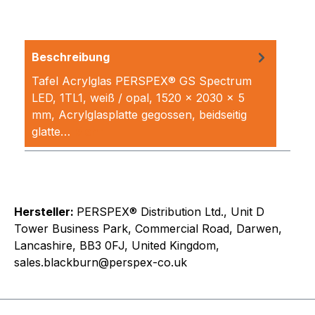
Beschreibung
Tafel Acrylglas PERSPEX® GS Spectrum
LED, 1TL1, weiß / opal, 1520 x 2030 x 5
mm, Acrylglasplatte gegossen, beidseitig
glatte…
Mehr
Hersteller:
PERSPEX® Distribution Ltd., Unit D
Tower Business Park, Commercial Road, Darwen,
Lancashire, BB3 0FJ, United Kingdom,
sales.blackburn@perspex-co.uk