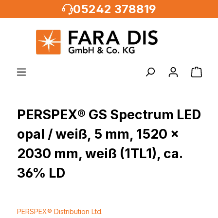
05242 378819
alt springen
PERSPEX® GS Spectrum LED
opal / weiß, 5 mm, 1520 x
2030 mm, weiß (1TL1), ca.
36% LD
PERSPEX® Distribution Ltd.