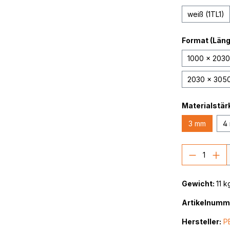
weiß (1TL1)
Format (Länge
1000 x 203
2030 x 305
Materialstär
3 mm
4
Produkt
Gewicht:
11 k
Artikelnumm
Hersteller:
P