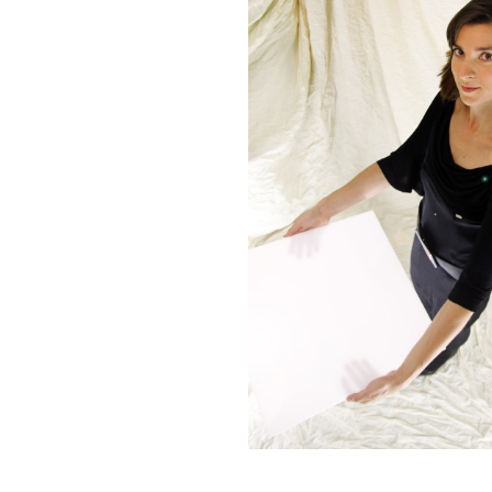
DIBOND® Spiegel auße
d0
DIBOND®, Butlerfinish
gebürstete Aluoptik, an
rosé
IEASY®BOND