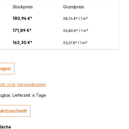
 / color
Stückpreis
Grundpreis
brushed,
180,94 €*
58,74 €* / 1 m²
171,89 €*
55,80 €* / 1 m²
163,30 €*
53,01 €* / 1 m²
eigen
wSt. zzgl. Versandkosten
ügbar, Lieferzeit: 4 Tage
ktzuschnitt
fläche