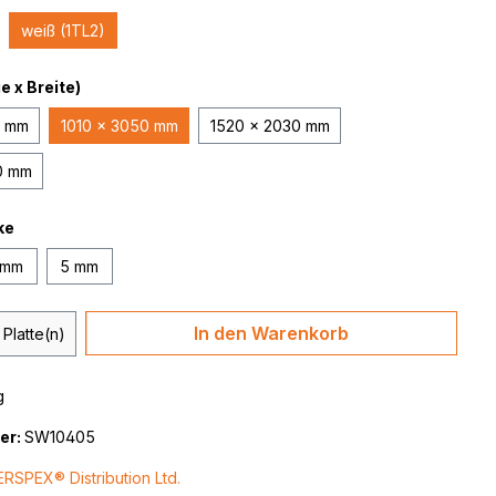
weiß (1TL2)
 x Breite)
0 mm
1010 x 3050 mm
1520 x 2030 mm
0 mm
ke
 mm
5 mm
 Anzahl: Gib den gewünschten Wert ein 
In den Warenkorb
Platte(n)
g
er:
SW10405
ERSPEX® Distribution Ltd.