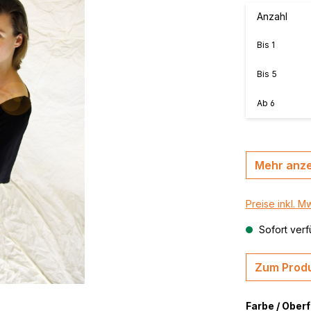
MasterBond®, farbig
Anzahl
n, B-s2,
MasterBond® silver 
Bis
1
silber gebürstet
,
thrazit /
MasterBond® Steel,
Bis
5
Stahlverbundplatte
Ab
6
Mehr anz
Preise inkl. M
Sofort verf
Zum Produ
Farbe / Ober