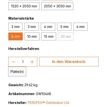
1520 x 2050 mm
2050 x 3050 mm
Materialstärke
2 mm
3 mm
4 mm
5 mm
6 mm
8 mm
10 mm
15 mm
20 mm
(Diese Option ist zurzeit nich
Herstellverfahren
Produkt Anzahl: Gib den gewünschten 
In den Warenkorb
Platte(n)
Gewicht:
29.62 kg
Artikelnummer:
SW10468
Hersteller:
PERSPEX® Distribution Ltd.