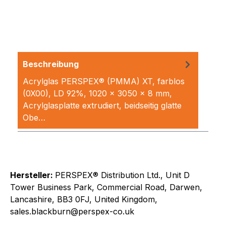
Beschreibung
Acrylglas PERSPEX® (PMMA) XT, farblos
(0X00), LD 92%, 1020 x 3050 x 8 mm,
Acrylglasplatte extrudiert, beidseitig glatte
Obe…
Mehr
Hersteller:
PERSPEX® Distribution Ltd., Unit D
Tower Business Park, Commercial Road, Darwen,
Lancashire, BB3 0FJ, United Kingdom,
sales.blackburn@perspex-co.uk