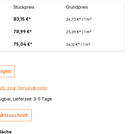
 / color
Stückpreis
Grundpreis
brushed,
83,15 €*
26,73 €* / 1 m²
78,99 €*
25,39 €* / 1 m²
75,04 €*
24,12 €* / 1 m²
eigen
wSt. zzgl. Versandkosten
ügbar, Lieferzeit: 3-5 Tage
ktzuschnitt
fläche