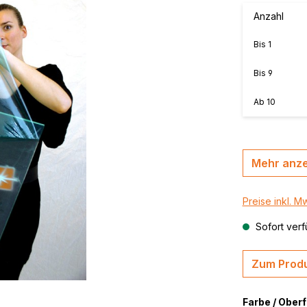
MasterBond®, farbig
Anzahl
n, B-s2,
MasterBond® silver 
Bis
1
silber gebürstet
,
thrazit /
MasterBond® Steel,
Bis
9
Stahlverbundplatte
Ab
10
Mehr anz
Preise inkl. M
Sofort verf
Zum Produ
Farbe / Ober