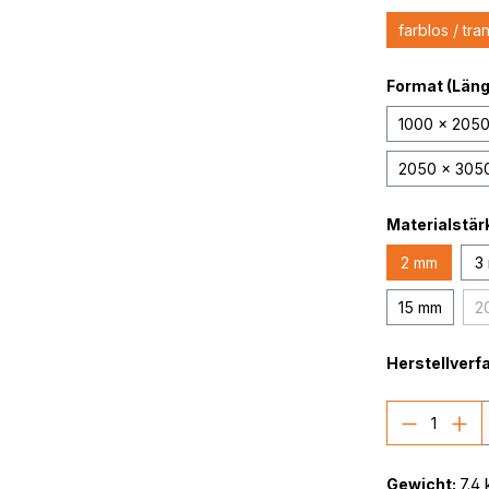
farblos / tra
Format (Länge
1000 x 205
2050 x 305
Materialstär
2 mm
3
15 mm
2
Herstellverf
Produkt
Gewicht:
7.4 