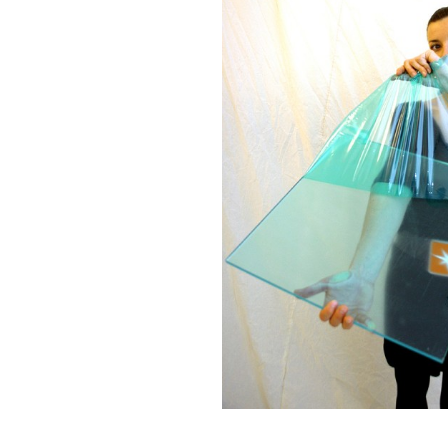
DIBOND® Spiegel auße
d0
DIBOND®, Butlerfinish
gebürstete Aluoptik, an
rosé
IEASY®BOND