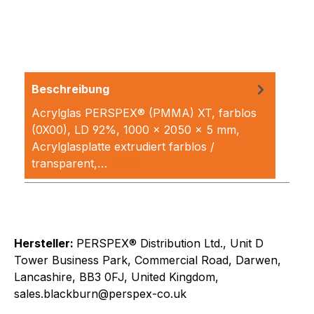
Beschreibung
Acrylglas PERSPEX® (PMMA) XT, farblos
(0X00), LD 92%, 1000 x 2050 x 5 mm,
Acrylglasplatte extrudiert farblos /
transparent,…
Mehr
Hersteller:
PERSPEX® Distribution Ltd., Unit D
Tower Business Park, Commercial Road, Darwen,
Lancashire, BB3 0FJ, United Kingdom,
sales.blackburn@perspex-co.uk