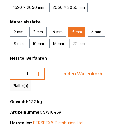
1520 x 2050 mm
2050 x 3050 mm
Materialstärke
2 mm
3 mm
4 mm
5 mm
6 mm
8 mm
10 mm
15 mm
20 mm
(Diese Option ist zurzeit nich
Herstellverfahren
Produkt Anzahl: Gib den gewünschten 
In den Warenkorb
Platte(n)
Gewicht:
12.2 kg
Artikelnummer:
SW10459
Hersteller:
PERSPEX® Distribution Ltd.