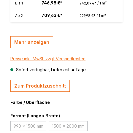
746,98 €*
Bis
1
242,09 €* / 1 m²
709,63 €*
Ab
2
229,98 €* / 1 m²
Mehr anzeigen
Preise inkl. MwSt. zzgl. Versandkosten
Sofort verfügbar, Lieferzeit: 4 Tage
Zum Produktzuschnitt
Farbe / Oberfläche
Format (Länge x Breite)
990 x 1500 mm
1500 x 2000 mm
(Diese Option ist zurzeit nicht verfügbar.)
(Diese Option ist zurzeit nicht verfüg