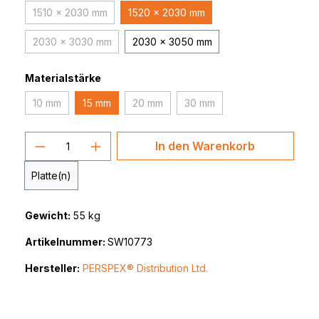
1510 x 2030 mm
1520 x 2030 mm
(Diese Option ist zurzeit nicht verfügbar.)
2030 x 3030 mm
2030 x 3050 mm
(Diese Option ist zurzeit nicht verfügbar.)
Materialstärke
10 mm
15 mm
20 mm
30 mm
(Diese Option ist zurzeit nicht verfügbar.)
(Diese Option ist zurzeit nicht verfügbar.
(Diese Option ist zurzeit nic
Produkt Anzahl: Gib den gewünschten 
In den Warenkorb
Platte(n)
Gewicht:
55 kg
Artikelnummer:
SW10773
Hersteller:
PERSPEX® Distribution Ltd.