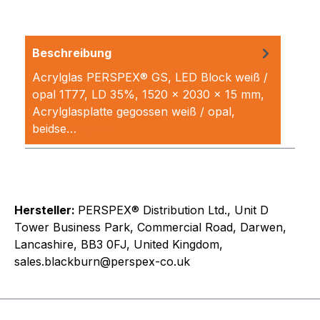
Beschreibung
Acrylglas PERSPEX® GS, LED Block weiß /
opal 1T77, LD 35%, 1520 x 2030 x 15 mm,
Acrylglasplatte gegossen weiß / opal,
beidse…
Mehr
Hersteller:
PERSPEX® Distribution Ltd., Unit D
Tower Business Park, Commercial Road, Darwen,
Lancashire, BB3 0FJ, United Kingdom,
sales.blackburn@perspex-co.uk