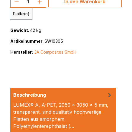
In den Warenkorb
Platte(n)
Gewicht:
42 kg
Artikelnummer:
SW10305
Hersteller:
3A Composites GmbH
Beschreibung
LUMEX® A, A-PET, 2050 x 3050 x 5 mm,
transparent, sind qualitativ hochwertige
Platten aus amorphem
Polyethylenterephthalat (…
Mehr