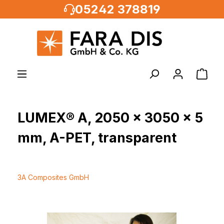
05242 378819
alt springen
LUMEX® A, 2050 x 3050 x 5
mm, A-PET, transparent
3A Composites GmbH
Bildergalerie überspringen