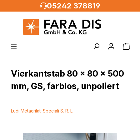
05242 378819
alt springen
Vierkantstab 80 x 80 x 500
mm, GS, farblos, unpoliert
Ludi Metacrilati Speciali S. R. L.
Bildergalerie überspringen