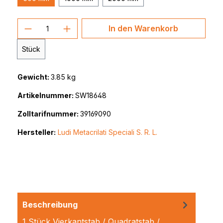
Produkt Anzahl: Gib den gewünschten 
In den Warenkorb
Stück
Gewicht:
3.85 kg
Artikelnummer:
SW18648
Zolltarifnummer:
39169090
Hersteller:
Ludi Metacrilati Speciali S. R. L.
Beschreibung
1 Stück Vierkantstab / Quadratstab /