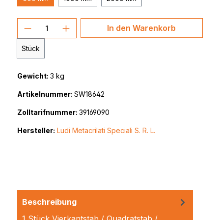
Produkt Anzahl: Gib den gewünschten 
In den Warenkorb
Stück
Gewicht:
3 kg
Artikelnummer:
SW18642
Zolltarifnummer:
39169090
Hersteller:
Ludi Metacrilati Speciali S. R. L.
Beschreibung
1 Stück Vierkantstab / Quadratstab /