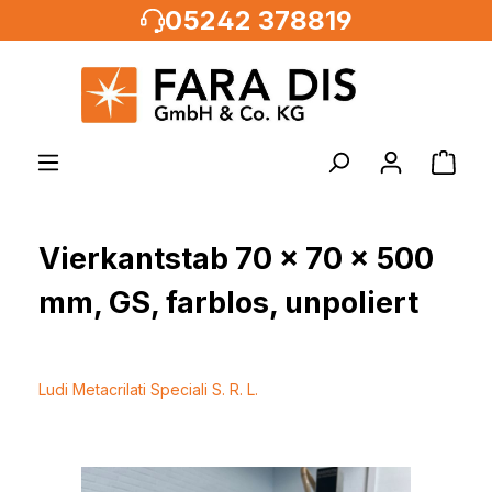
05242 378819
alt springen
Vierkantstab 70 x 70 x 500
mm, GS, farblos, unpoliert
Ludi Metacrilati Speciali S. R. L.
Bildergalerie überspringen