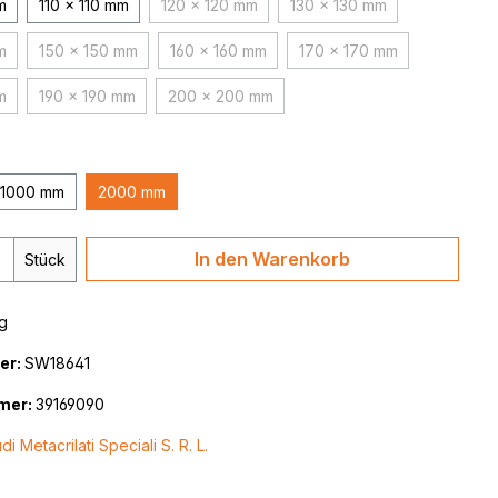
m
110 x 110 mm
120 x 120 mm
130 x 130 mm
(Diese Option ist zurzeit nicht verfügbar.)
(Diese Option ist zurzeit
m
150 x 150 mm
160 x 160 mm
170 x 170 mm
Option ist zurzeit nicht verfügbar.)
(Diese Option ist zurzeit nicht verfügbar.)
(Diese Option ist zurzeit nicht verfügbar.)
(Diese Option ist zurzei
m
190 x 190 mm
200 x 200 mm
Option ist zurzeit nicht verfügbar.)
(Diese Option ist zurzeit nicht verfügbar.)
(Diese Option ist zurzeit nicht verfügbar.)
1000 mm
2000 mm
 Anzahl: Gib den gewünschten Wert ein 
In den Warenkorb
Stück
g
er:
SW18641
mer:
39169090
di Metacrilati Speciali S. R. L.