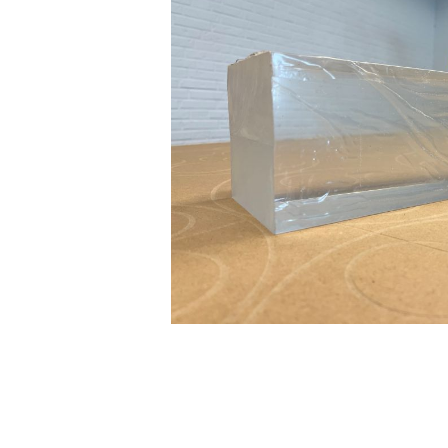
DIBOND® Spiegel auße
d0
DIBOND®, Butlerfinish
gebürstete Aluoptik, an
rosé
IEASY®BOND