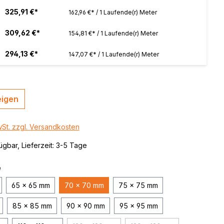
 / color
325,91 €*
162,96 €* / 1 Laufende(r) Meter
brushed,
309,62 €*
154,81 €* / 1 Laufende(r) Meter
294,13 €*
147,07 €* / 1 Laufende(r) Meter
eigen
wSt. zzgl. Versandkosten
ügbar, Lieferzeit: 3-5 Tage
e
65 x 65 mm
70 x 70 mm
75 x 75 mm
85 x 85 mm
90 x 90 mm
95 x 95 mm