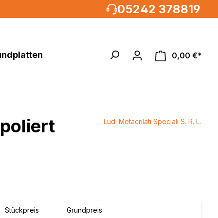
05242 378819
undplatten
0,00 €*
poliert
Ludi Metacrilati Speciali S. R. L.
Acrylglasrundstäbe
MULTIPANEL®UK XXL
um, weiß
%
 weiß
weiß /
weiß
Stückpreis
Grundpreis
metallic