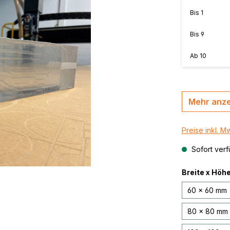
MasterBond®, farbig
n, B-s2,
Bis
1
MasterBond® silver 
Bis
9
silber gebürstet
,
thrazit /
MasterBond® Steel,
Ab
10
Stahlverbundplatte
Mehr anz
Preise inkl. M
Sofort verf
Breite x Höh
60 x 60 mm
80 x 80 mm