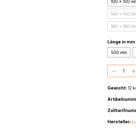
100 x 100 m
140 x 140 m
(Diese 
180 x 180 m
(Diese 
Länge in mm
500 mm
Produkt
Gewicht:
12 k
Artikelnumm
Zolltarifnum
Hersteller:
Lu