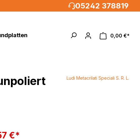
05242 378819
undplatten
0,00 €*
npoliert
Ludi Metacrilati Speciali S. R. L.
Acrylglasrundstäbe
MULTIPANEL®UK XXL
um, weiß
%
 weiß
weiß /
weiß
57 €*
metallic