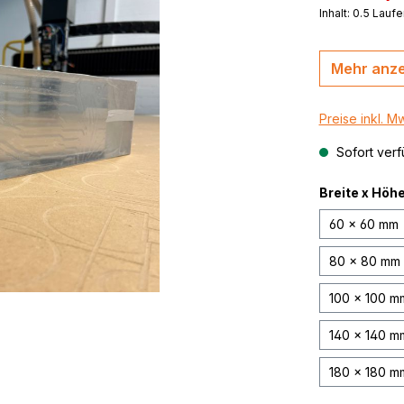
Inhalt:
0.5 Laufe
MasterBond®, farbig
n, B-s2,
MasterBond® silver 
silber gebürstet
Mehr anz
,
thrazit /
MasterBond® Steel,
Stahlverbundplatte
Preise inkl. M
Sofort verf
Breite x Höh
60 x 60 mm
80 x 80 mm
100 x 100 m
140 x 140 m
180 x 180 m