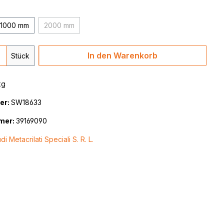
1000 mm
2000 mm
(Diese Option ist zurzeit nicht verfügbar.)
 Anzahl: Gib den gewünschten Wert ein 
In den Warenkorb
Stück
kg
er:
SW18633
mer:
39169090
di Metacrilati Speciali S. R. L.