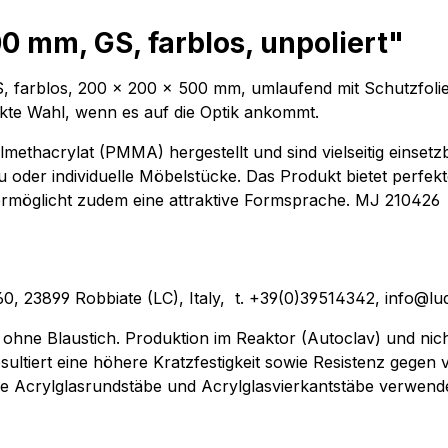
0 mm, GS, farblos, unpoliert"
GS, farblos, 200 x 200 x 500 mm, umlaufend mit Schutzfoli
perfekte Wahl, wenn es auf die Optik ankommt.
ethacrylat (PMMA) hergestellt und sind vielseitig einsetz
 oder individuelle Möbelstücke. Das Produkt bietet perfek
ermöglicht zudem eine attraktive Formsprache. MJ 210426
o, 60, 23899 Robbiate (LC), Italy, t. +39(0)39514342, info@lu
ohne Blaustich. Produktion im Reaktor (Autoclav) und nic
ultiert eine höhere Kratzfestigkeit sowie Resistenz gegen v
re Acrylglasrundstäbe und Acrylglasvierkantstäbe verwende