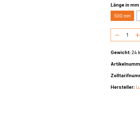
Länge in mm
500 mm
Produkt
Gewicht:
24 
Artikelnumm
Zolltarifnum
Hersteller:
Lu