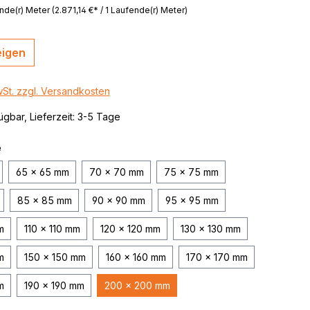
nde(r) Meter
(2.871,14 €* / 1 Laufende(r) Meter)
 / color
brushed,
eigen
wSt. zzgl. Versandkosten
ügbar, Lieferzeit: 3-5 Tage
e
65 x 65 mm
70 x 70 mm
75 x 75 mm
85 x 85 mm
90 x 90 mm
95 x 95 mm
m
110 x 110 mm
120 x 120 mm
130 x 130 mm
m
150 x 150 mm
160 x 160 mm
170 x 170 mm
m
190 x 190 mm
200 x 200 mm