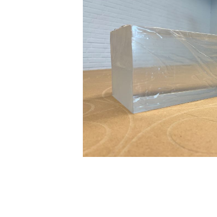
DIBOND® Spiegel auße
d0
DIBOND®, Butlerfinish
gebürstete Aluoptik, an
rosé
IEASY®BOND