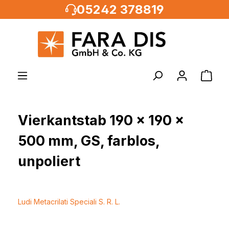
05242 378819
alt springen
Vierkantstab 190 x 190 x
500 mm, GS, farblos,
unpoliert
Ludi Metacrilati Speciali S. R. L.