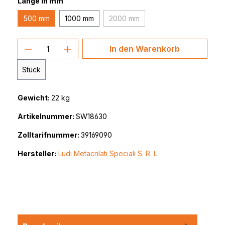
Länge in mm
500 mm
1000 mm
2000 mm
(Diese Option ist zurzeit nicht ver
Produkt Anzahl: Gib den gewünschten 
In den Warenkorb
Stück
Gewicht:
22 kg
Artikelnummer:
SW18630
Zolltarifnummer:
39169090
Hersteller:
Ludi Metacrilati Speciali S. R. L.