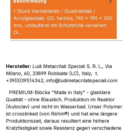
Beschreibung
1 Stück Vierkantstab / Quadratstab /
Acrylglasstab, GS, farblos, 190 x 190 x 500
mm, umlaufend mit Schutzfolie versehen.
Di…
Mehr
Hersteller:
Ludi Metacrilati Speciali S. R. L., Via
Milano, 60, 23899 Robbiate (LC), Italy, t.
+39(0)39514342, info@ludimetacrilatispeciali.com
PREMIUM-Blöcke "Made in Italy" - glasklare
Qualität - ohne Blaustich. Produktion im Reaktor
(Autoclav) und nicht im Wasserbad. Unser Polymer
ist crosslinked (von Röhm®) und hat eine längere
Produktionszeit, daraus resultiert eine höhere
Kratzfestigkeit sowie Resistenz gegen verschiedene