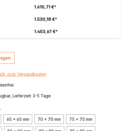
 / color
1.610,71 €*
brushed,
1.530,18 €*
1.453,67 €*
eigen
wSt. zzgl. Versandkosten
tenfrei
ügbar, Lieferzeit: 3-5 Tage
e
65 x 65 mm
70 x 70 mm
75 x 75 mm