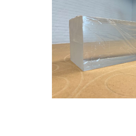
DIBOND® Spiegel auße
d0
DIBOND®, Butlerfinish
gebürstete Aluoptik, an
rosé
IEASY®BOND