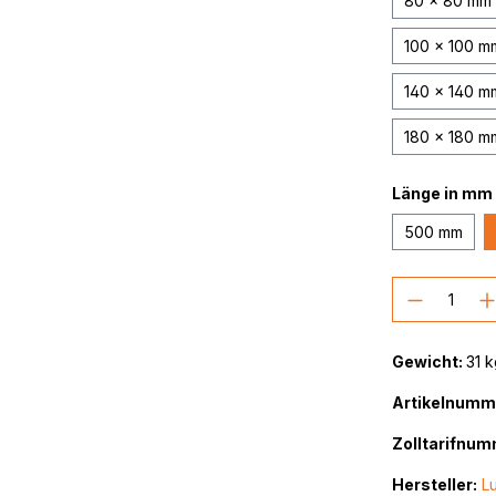
80 x 80 mm
100 x 100 m
140 x 140 m
180 x 180 m
Länge in mm
500 mm
Produkt
Gewicht:
31 k
Artikelnumm
Zolltarifnum
Hersteller:
Lu