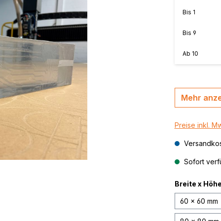
MasterBond®, farbig
n, B-s2,
Bis
1
MasterBond® silver 
Bis
9
silber gebürstet
,
thrazit /
MasterBond® Steel,
Ab
10
Stahlverbundplatte
Mehr anz
Preise inkl. M
Versandkos
Sofort verf
Breite x Höh
60 x 60 mm