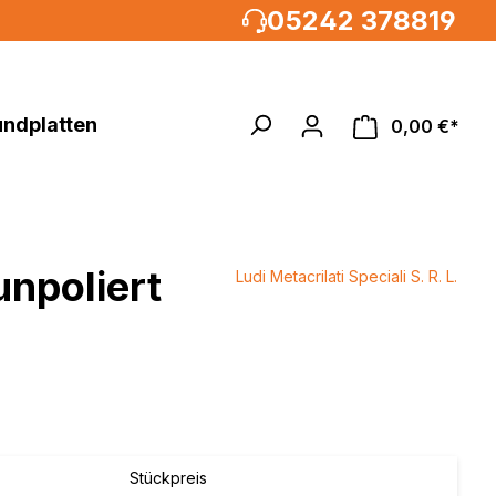
05242 378819
undplatten
0,00 €*
unpoliert
Ludi Metacrilati Speciali S. R. L.
Acrylglasrundstäbe
MULTIPANEL®UK XXL
um, weiß
%
 weiß
weiß /
weiß
Stückpreis
metallic