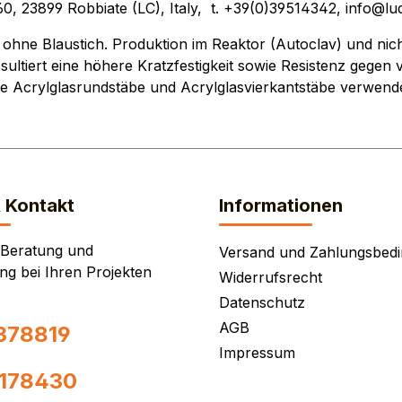
o, 60, 23899 Robbiate (LC), Italy, t. +39(0)39514342, info@lu
ohne Blaustich. Produktion im Reaktor (Autoclav) und nic
ultiert eine höhere Kratzfestigkeit sowie Resistenz gegen v
re Acrylglasrundstäbe und Acrylglasvierkantstäbe verwende
& Kontakt
Informationen
 Beratung und
Versand und Zahlungsbed
ng bei Ihren Projekten
Widerrufsrecht
Datenschutz
AGB
378819
Impressum
0178430