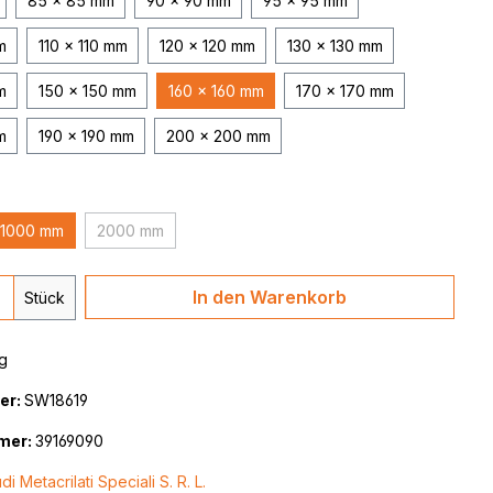
85 x 85 mm
90 x 90 mm
95 x 95 mm
m
110 x 110 mm
120 x 120 mm
130 x 130 mm
m
150 x 150 mm
160 x 160 mm
170 x 170 mm
m
190 x 190 mm
200 x 200 mm
1000 mm
2000 mm
(Diese Option ist zurzeit nicht verfügbar.)
 Anzahl: Gib den gewünschten Wert ein 
In den Warenkorb
Stück
g
er:
SW18619
mer:
39169090
di Metacrilati Speciali S. R. L.