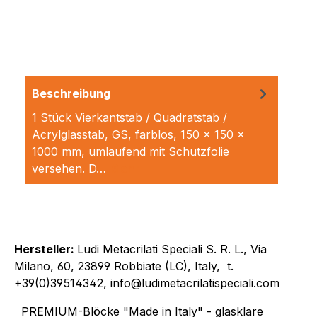
Beschreibung
1 Stück Vierkantstab / Quadratstab /
Acrylglasstab, GS, farblos, 150 x 150 x
1000 mm, umlaufend mit Schutzfolie
versehen. D…
Mehr
Hersteller:
Ludi Metacrilati Speciali S. R. L., Via
Milano, 60, 23899 Robbiate (LC), Italy, t.
+39(0)39514342, info@ludimetacrilatispeciali.com
PREMIUM-Blöcke "Made in Italy" - glasklare