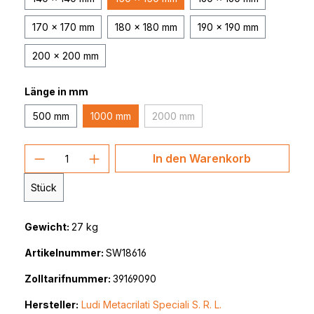
170 x 170 mm
180 x 180 mm
190 x 190 mm
200 x 200 mm
Länge in mm
500 mm
1000 mm
2000 mm
(Diese Option ist zurzeit nicht ver
Produkt Anzahl: Gib den gewünschten 
In den Warenkorb
Stück
Gewicht:
27 kg
Artikelnummer:
SW18616
Zolltarifnummer:
39169090
Hersteller:
Ludi Metacrilati Speciali S. R. L.