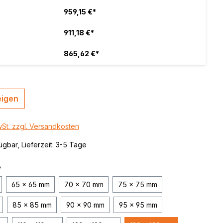
 / color
959,15 €*
brushed,
911,18 €*
865,62 €*
eigen
wSt. zzgl. Versandkosten
ügbar, Lieferzeit: 3-5 Tage
e
65 x 65 mm
70 x 70 mm
75 x 75 mm
85 x 85 mm
90 x 90 mm
95 x 95 mm