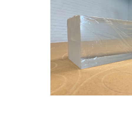
DIBOND® Spiegel auße
d0
DIBOND®, Butlerfinish
gebürstete Aluoptik, an
rosé
IEASY®BOND