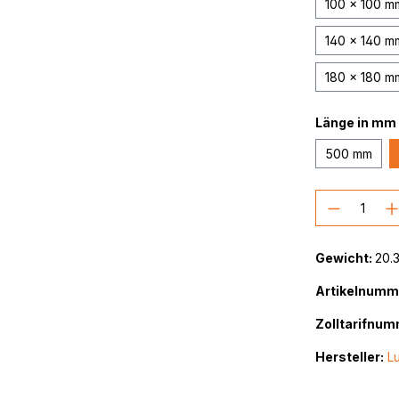
100 x 100 m
140 x 140 m
180 x 180 m
Länge in mm
500 mm
Produkt
Gewicht:
20.
Artikelnumm
Zolltarifnum
Hersteller:
Lu