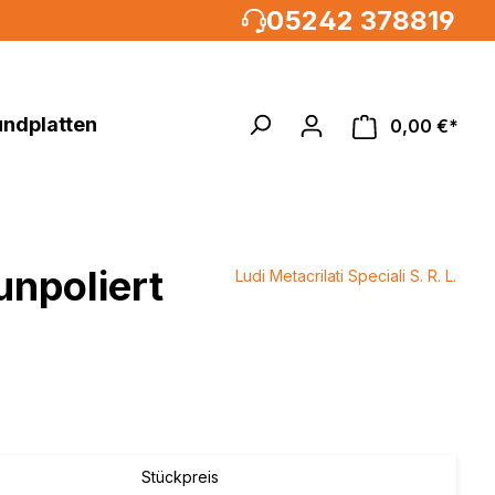
05242 378819
undplatten
0,00 €*
unpoliert
Ludi Metacrilati Speciali S. R. L.
Acrylglasrundstäbe
MULTIPANEL®UK XXL
um, weiß
%
 weiß
weiß /
weiß
Stückpreis
metallic