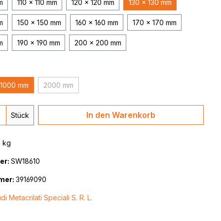
m
110 x 110 mm
120 x 120 mm
130 x 130 mm
m
150 x 150 mm
160 x 160 mm
170 x 170 mm
m
190 x 190 mm
200 x 200 mm
1000 mm
2000 mm
(Diese Option ist zurzeit nicht verfügbar.)
 Anzahl: Gib den gewünschten Wert ein 
In den Warenkorb
Stück
3 kg
er:
SW18610
mer:
39169090
di Metacrilati Speciali S. R. L.