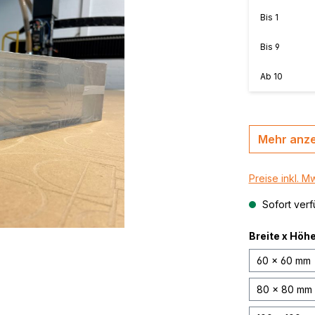
MasterBond®, farbig
n, B-s2,
Bis
1
MasterBond® silver 
Bis
9
silber gebürstet
,
thrazit /
MasterBond® Steel,
Ab
10
Stahlverbundplatte
Mehr anz
Preise inkl. M
Sofort verf
Breite x Höh
60 x 60 mm
80 x 80 mm