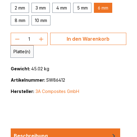
2 mm
3 mm
4 mm
5 mm
6 mm
8 mm
10 mm
Produkt Anzahl: Gib den gewünschten 
In den Warenkorb
Platte(n)
Gewicht:
45.02 kg
Artikelnummer:
SW86412
Hersteller:
3A Composites GmbH
Beschreibung