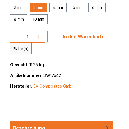
2 mm
3 mm
4 mm
5 mm
6 mm
8 mm
10 mm
Produkt Anzahl: Gib den gewünschten 
In den Warenkorb
Platte(n)
Gewicht:
11.25 kg
Artikelnummer:
SW17642
Hersteller:
3A Composites GmbH
Beschreibung