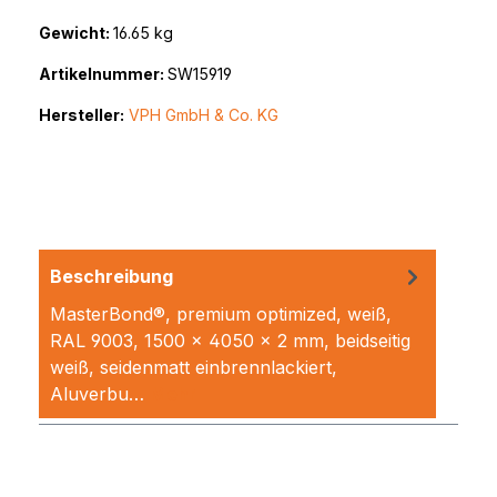
Gewicht:
16.65 kg
Artikelnummer:
SW15919
Hersteller:
VPH GmbH & Co. KG
Beschreibung
MasterBond®, premium optimized, weiß,
RAL 9003, 1500 x 4050 x 2 mm, beidseitig
weiß, seidenmatt einbrennlackiert,
Aluverbu…
Mehr