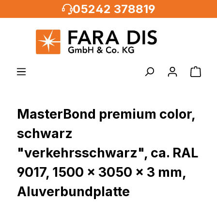
05242 378819
alt springen
MasterBond premium color,
schwarz
"verkehrsschwarz", ca. RAL
9017, 1500 x 3050 x 3 mm,
Aluverbundplatte