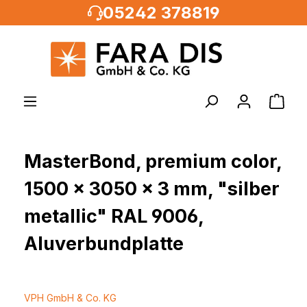
05242 378819
alt springen
MasterBond, premium color,
1500 x 3050 x 3 mm, "silber
metallic" RAL 9006,
Aluverbundplatte
VPH GmbH & Co. KG