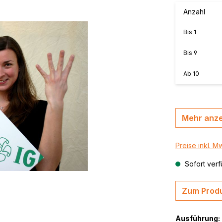
MasterBond®, farbig
Anzahl
n, B-s2,
MasterBond® silver 
Bis
1
silber gebürstet
,
thrazit /
MasterBond® Steel,
Bis
9
Stahlverbundplatte
Ab
10
Mehr anz
Preise inkl. M
Sofort verf
Zum Produ
Ausführung: