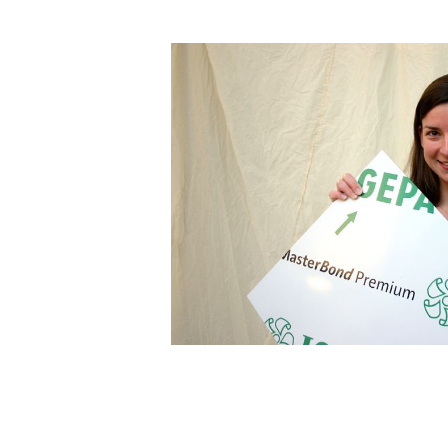
DIBOND® Spiegel auße
d0
DIBOND®, Butlerfinish
gebürstete Aluoptik, an
rosé
IEASY®BOND