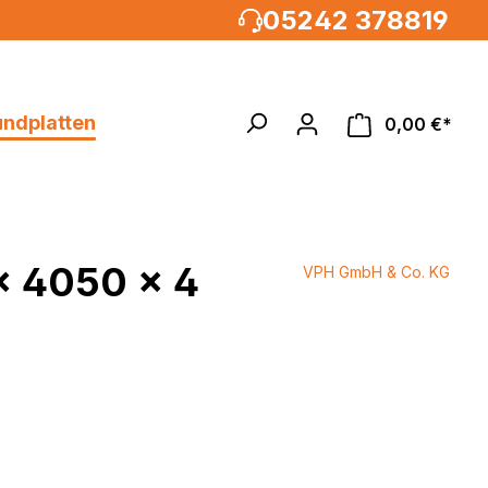
05242 378819
undplatten
0,00 €*
x 4050 x 4
VPH GmbH & Co. KG
Acrylglasrundstäbe
MULTIPANEL®UK XXL
um, weiß
%
 weiß
weiß /
 weiß
metallic