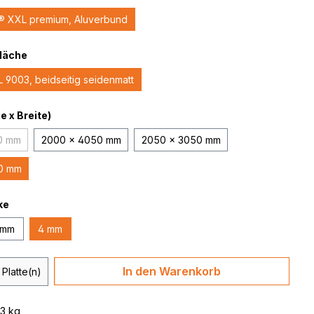
 XXL premium, Aluverbund
fläche
L 9003, beidseitig seidenmatt
 x Breite)
0 mm
2000 x 4050 mm
2050 x 3050 mm
e Option ist zurzeit nicht verfügbar.)
0 mm
ke
 mm
4 mm
 Anzahl: Gib den gewünschten Wert ein 
In den Warenkorb
Platte(n)
93 kg