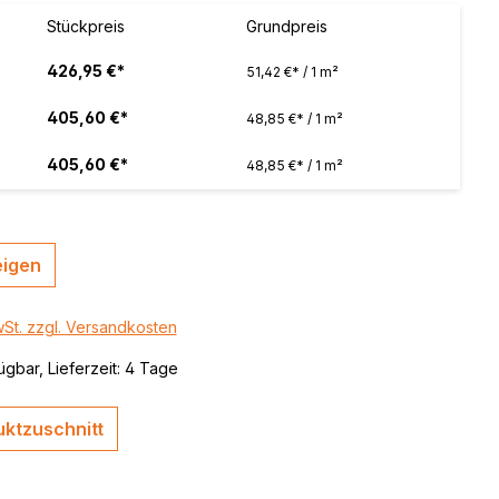
 / color
Stückpreis
Grundpreis
brushed,
426,95 €*
51,42 €* / 1 m²
405,60 €*
48,85 €* / 1 m²
405,60 €*
48,85 €* / 1 m²
eigen
wSt. zzgl. Versandkosten
ügbar, Lieferzeit: 4 Tage
ktzuschnitt