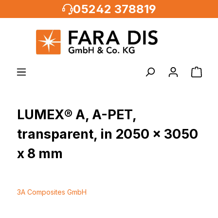
05242 378819
alt springen
LUMEX® A, A-PET,
transparent, in 2050 x 3050
x 8 mm
3A Composites GmbH