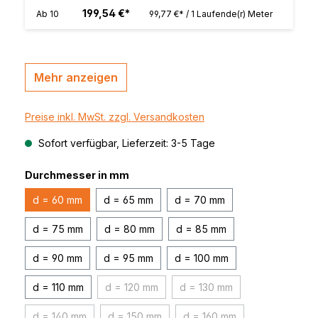
199,54 €*
Ab
10
99,77 €* / 1 Laufende(r) Meter
Mehr anzeigen
Preise inkl. MwSt. zzgl. Versandkosten
Sofort verfügbar, Lieferzeit: 3-5 Tage
Durchmesser in mm
d = 60 mm
d = 65 mm
d = 70 mm
d = 75 mm
d = 80 mm
d = 85 mm
d = 90 mm
d = 95 mm
d = 100 mm
d = 110 mm
d = 120 mm
d = 130 mm
(Diese Option ist zurzeit nicht verfügbar.)
(Diese Option ist zurzeit ni
d = 140 mm
d = 150 mm
d = 160 mm