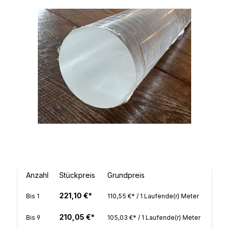
Bildergalerie überspringen
Anzahl
Stückpreis
Grundpreis
221,10 €*
Bis
1
110,55 €* / 1 Laufende(r) Meter
210,05 €*
Bis
9
105,03 €* / 1 Laufende(r) Meter