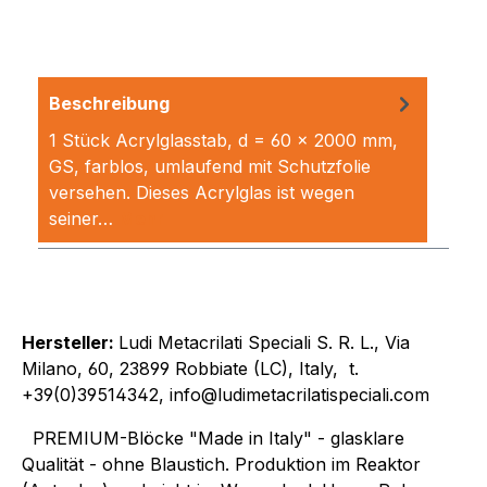
Beschreibung
1 Stück Acrylglasstab, d = 60 x 2000 mm,
GS, farblos, umlaufend mit Schutzfolie
versehen. Dieses Acrylglas ist wegen
seiner…
Mehr
Hersteller:
Ludi Metacrilati Speciali S. R. L., Via
Milano, 60, 23899 Robbiate (LC), Italy, t.
+39(0)39514342, info@ludimetacrilatispeciali.com
PREMIUM-Blöcke "Made in Italy" - glasklare
Qualität - ohne Blaustich. Produktion im Reaktor