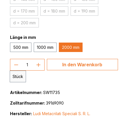
(Diese Option ist zurzeit nicht verfügbar.)
(Diese Option ist zurzeit nicht verfügbar.)
(Diese Option ist zurzeit n
d = 170 mm
d = 180 mm
d = 190 mm
(Diese Option ist zurzeit nicht verfügbar.)
(Diese Option ist zurzeit nicht verfügbar.)
(Diese Option ist zurzeit n
d = 200 mm
(Diese Option ist zurzeit nicht verfügbar.)
Länge in mm
500 mm
1000 mm
2000 mm
Produkt Anzahl: Gib den gewünschten 
In den Warenkorb
Stück
Artikelnummer:
SW11735
Zolltarifnummer:
39169090
Hersteller:
Ludi Metacrilati Speciali S. R. L.