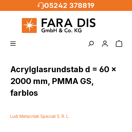
05242 378819
alt springen
Acrylglasrundstab d = 60 x
2000 mm, PMMA GS,
farblos
Ludi Metacrilati Speciali S. R. L.