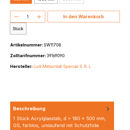
(Diese Option ist zurzeit nicht ver
Produkt Anzahl: Gib den gewünschten 
In den Warenkorb
Stück
Artikelnummer:
SW11708
Zolltarifnummer:
39169090
Hersteller:
Ludi Metacrilati Speciali S. R. L.
Beschreibung
1 Stück Acrylglasstab, d = 180 x 500 mm,
GS, farblos, umlaufend mit Schutzfolie