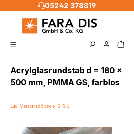
05242 378819
alt springen
Acrylglasrundstab d = 180 x
500 mm, PMMA GS, farblos
Ludi Metacrilati Speciali S. R. L.
Bildergalerie überspringen