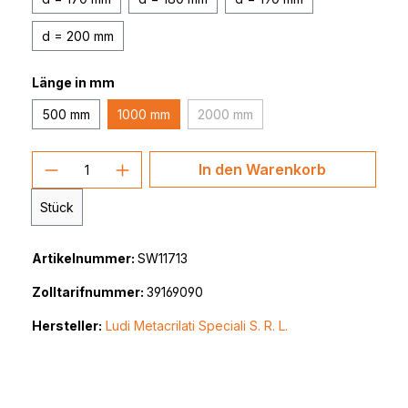
d = 200 mm
Länge in mm
500 mm
1000 mm
2000 mm
(Diese Option ist zurzeit nicht ver
Produkt Anzahl: Gib den gewünschten 
In den Warenkorb
Stück
Artikelnummer:
SW11713
Zolltarifnummer:
39169090
Hersteller:
Ludi Metacrilati Speciali S. R. L.