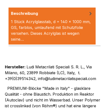
Beschreibung
1 Stück Acrylglasstab, d = 140 x 1000 mm,
GS, farblos, umlaufend mit Schutzfolie
versehen. Dieses Acrylglas ist wegen
seine…
Mehr
Hersteller:
Ludi Metacrilati Speciali S. R. L., Via
Milano, 60, 23899 Robbiate (LC), Italy, t.
+39(0)39514342, info@ludimetacrilatispeciali.com
PREMIUM-Blöcke "Made in Italy" - glasklare
Qualität - ohne Blaustich. Produktion im Reaktor
(Autoclav) und nicht im Wasserbad. Unser Polymer
ist crosslinked (von Röhm®) und hat eine längere