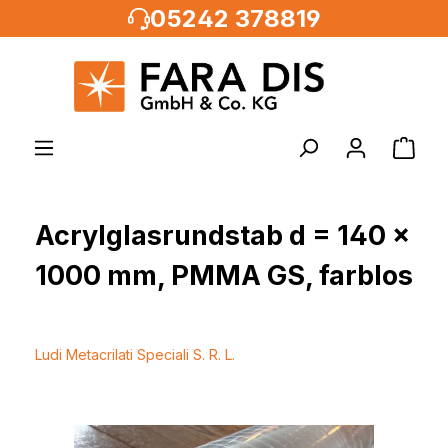
05242 378819
alt springen
Acrylglasrundstab d = 140 x
1000 mm, PMMA GS, farblos
Ludi Metacrilati Speciali S. R. L.
Bildergalerie überspringen