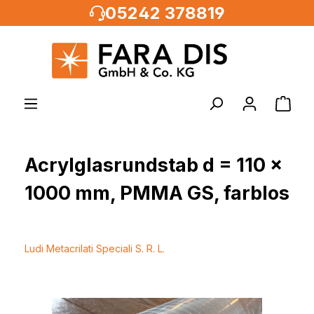
05242 378819
alt springen
Acrylglasrundstab d = 110 x
1000 mm, PMMA GS, farblos
Ludi Metacrilati Speciali S. R. L.
Bildergalerie überspringen