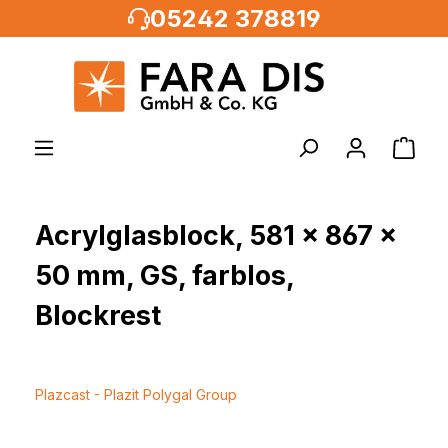
05242 378819
alt springen
Acrylglasblock, 581 x 867 x
50 mm, GS, farblos,
Blockrest
Plazcast - Plazit Polygal Group