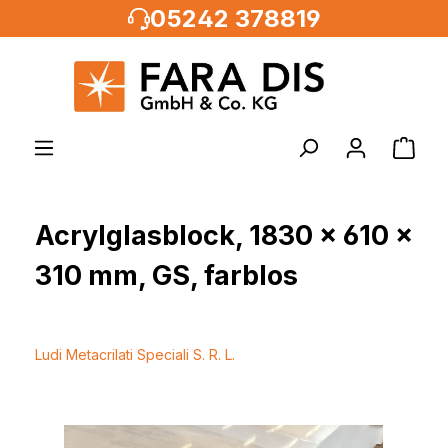
05242 378819
alt springen
Acrylglasblock, 1830 x 610 x
310 mm, GS, farblos
Ludi Metacrilati Speciali S. R. L.
Bildergalerie überspringen