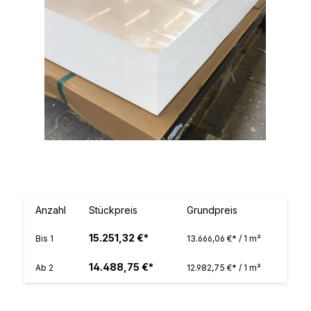
Anzahl
Stückpreis
Grundpreis
15.251,32 €*
Bis
1
13.666,06 €* / 1 m²
14.488,75 €*
Ab
2
12.982,75 €* / 1 m²