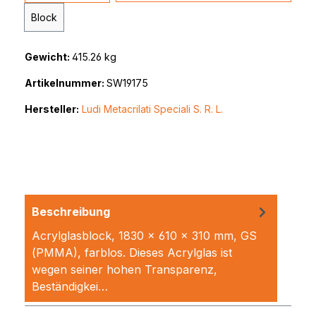
Block
Gewicht:
415.26 kg
Artikelnummer:
SW19175
Hersteller:
Ludi Metacrilati Speciali S. R. L.
Beschreibung
Acrylglasblock, 1830 x 610 x 310 mm, GS
(PMMA), farblos. Dieses Acrylglas ist
wegen seiner hohen Transparenz,
Beständigkei…
Mehr