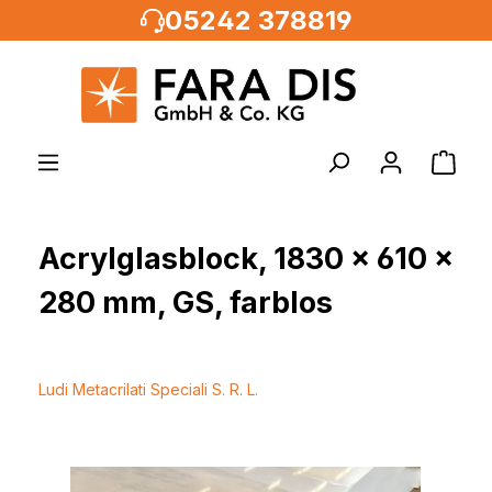
05242 378819
alt springen
Acrylglasblock, 1830 x 610 x
280 mm, GS, farblos
Ludi Metacrilati Speciali S. R. L.
Bildergalerie überspringen