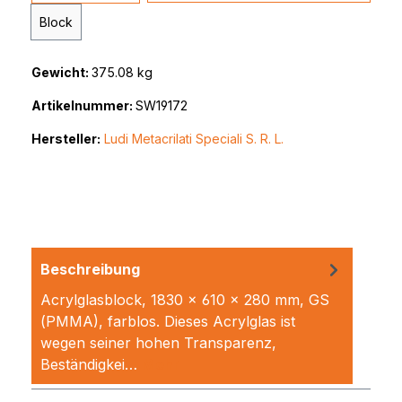
Block
Gewicht:
375.08 kg
Artikelnummer:
SW19172
Hersteller:
Ludi Metacrilati Speciali S. R. L.
Beschreibung
Acrylglasblock, 1830 x 610 x 280 mm, GS
(PMMA), farblos. Dieses Acrylglas ist
wegen seiner hohen Transparenz,
Beständigkei…
Mehr