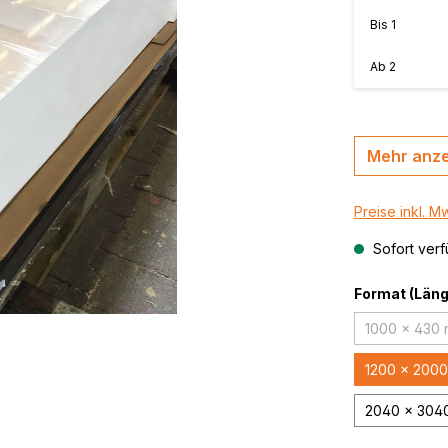
MasterBond®, farbig
n, B-s2,
Bis
1
MasterBond® silver 
Ab
2
silber gebürstet
,
thrazit /
MasterBond® Steel,
Stahlverbundplatte
Mehr anz
Preise inkl. M
Sofort verf
Format (Länge
1000 x 430
(Diese
1200 x 200
2040 x 304