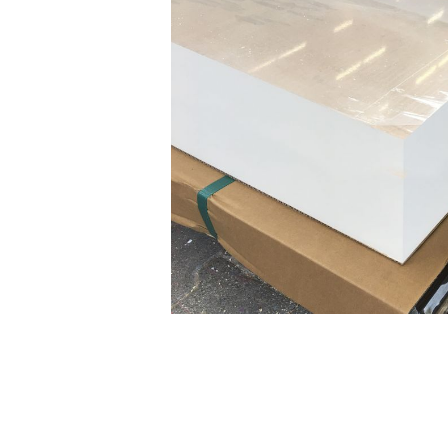
DIBOND® Spiegel auße
d0
DIBOND®, Butlerfinish
gebürstete Aluoptik, an
rosé
IEASY®BOND