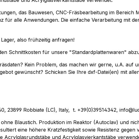
rundstäbe und Acrylglasvierkantstäbe verwendet.
ichtungen, das Bauwesen, CNC-Fräsbearbeitung im Bereich 
z für alle Anwendungen. Die einfache Verarbeitung mit d
 Lager, also frühzeitig anfragen!
t den Schnittkosten für unsere "Standardplattenwaren" abz
"-Fräsdaten? Kein Problem, das machen wir gerne, u.A. a
ngebot gewünscht? Schicken Sie Ihre dxf-Datei(en) mit all
o, 60, 23899 Robbiate (LC), Italy, t. +39(0)39514342, info@lu
ohne Blaustich. Produktion im Reaktor (Autoclav) und nic
ultiert eine höhere Kratzfestigkeit sowie Resistenz gegen v
re Acrylglasrundstäbe und Acrylglasvierkantstäbe verwende