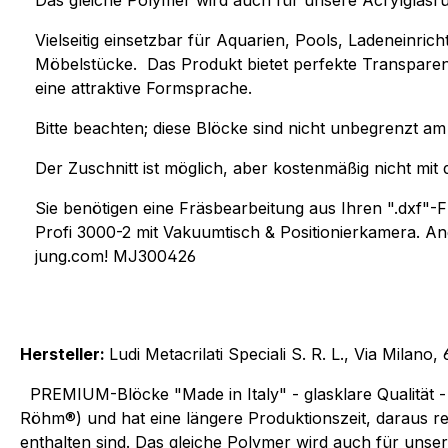
Das gleiche Polymer wird auch für unsere Acrylglas
Vielseitig einsetzbar für Aquarien, Pools, Ladeneinr
Möbelstücke. Das Produkt bietet perfekte Transparen
eine attraktive Formsprache.
Bitte beachten; diese Blöcke sind nicht unbegrenzt am
Der Zuschnitt ist möglich, aber kostenmäßig nicht mi
Sie benötigen eine Fräsbearbeitung aus Ihren ".dxf
Profi 3000-2 mit Vakuumtisch & Positionierkamera. A
jung.com! MJ300426
Hersteller:
Ludi Metacrilati Speciali S. R. L., Via Milan
PREMIUM-Blöcke "Made in Italy" - glasklare Qualität - 
Röhm®) und hat eine längere Produktionszeit, daraus res
enthalten sind. Das gleiche Polymer wird auch für unse