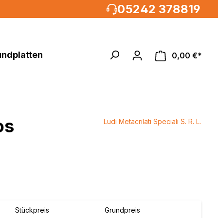
05242 378819
undplatten
0,00 €*
os
Ludi Metacrilati Speciali S. R. L.
Acrylglasrundstäbe
MULTIPANEL®UK XXL
um, weiß
%
 weiß
weiß /
weiß
Stückpreis
Grundpreis
metallic