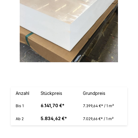
Anzahl
Stückpreis
Grundpreis
6.141,70 €*
Bis
1
7.399,64 €* / 1 m²
5.834,62 €*
Ab
2
7.029,66 €* / 1 m²