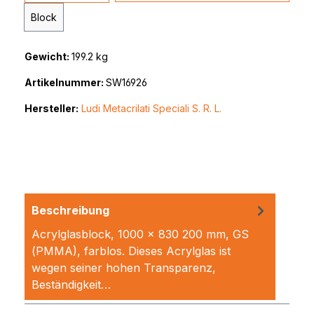
Block
Gewicht:
199.2 kg
Artikelnummer:
SW16926
Hersteller:
Ludi Metacrilati Speciali S. R. L.
Beschreibung
Acrylglasblock, 1000 x 830 200 mm, GS
(PMMA), farblos. Dieses Acrylglas ist
wegen seiner hohen Transparenz,
Beständigkeit…
Mehr