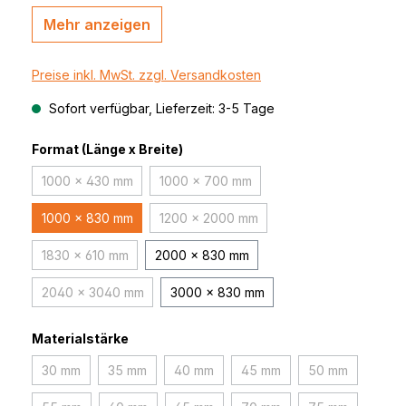
Mehr anzeigen
Preise inkl. MwSt. zzgl. Versandkosten
Sofort verfügbar, Lieferzeit: 3-5 Tage
Format (Länge x Breite)
1000 x 430 mm
1000 x 700 mm
(Diese Option ist zurzeit nicht verfügbar.)
(Diese Option ist zurzeit nicht verfügb
1000 x 830 mm
1200 x 2000 mm
(Diese Option ist zurzeit nicht verfüg
1830 x 610 mm
2000 x 830 mm
(Diese Option ist zurzeit nicht verfügbar.)
2040 x 3040 mm
3000 x 830 mm
(Diese Option ist zurzeit nicht verfügbar.)
Materialstärke
30 mm
35 mm
40 mm
45 mm
50 mm
(Diese Option ist zurzeit nicht verfügbar.)
(Diese Option ist zurzeit nicht verfügbar.)
(Diese Option ist zurzeit nicht verfügbar
(Diese Option ist zurzeit ni
(Diese Option i