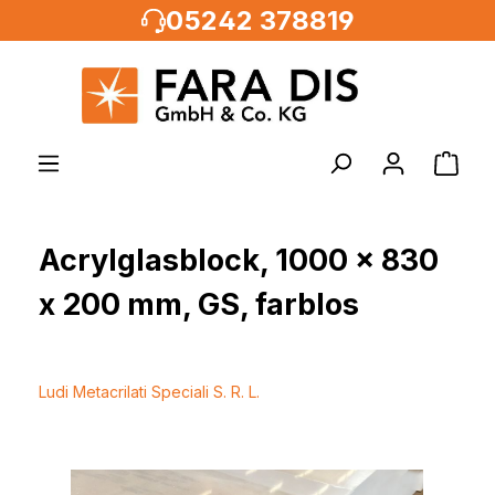
05242 378819
alt springen
Acrylglasblock, 1000 x 830
x 200 mm, GS, farblos
Ludi Metacrilati Speciali S. R. L.
Bildergalerie überspringen