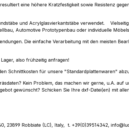
esultiert eine höhere Kratzfestigkeit sowie Resistenz gegen
ndstäbe und Acrylglasvierkantstäbe verwendet. Vielseitig
ellbau, Automotive Prototypenbau oder individuelle Mö
endungen. Die einfache Verarbeitung mit den meisten Bearb
m Lager, also frühzeitig anfragen!
t den Schnittkosten für unsere "Standardplattenwaren" ab
"-Fräsdaten? Kein Problem, das machen wir gerne, u.A. a
ngebot gewünscht? Schicken Sie Ihre dxf-Datei(en) mit all
o, 60, 23899 Robbiate (LC), Italy, t. +39(0)39514342, info@lu