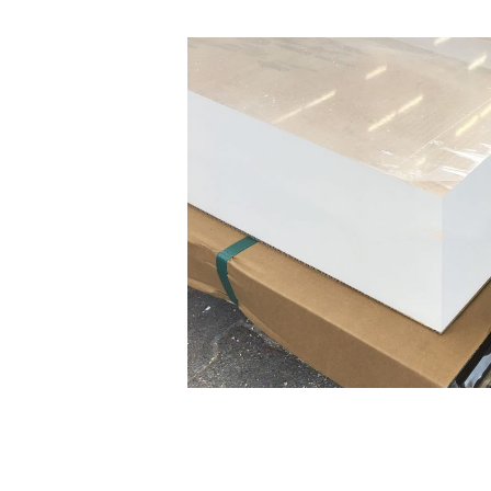
DIBOND® Spiegel auße
d0
DIBOND®, Butlerfinish
gebürstete Aluoptik, an
rosé
IEASY®BOND