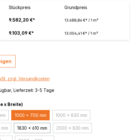
 / color
Stückpreis
Grundpreis
brushed,
9.582,20 €*
13.688,86 €* / 1 m²
9.103,09 €*
13.004,41 €* / 1 m²
eigen
wSt. zzgl. Versandkosten
ügbar, Lieferzeit: 3-5 Tage
 x Breite)
 mm
1000 x 700 mm
1000 x 830 mm
 Option ist zurzeit nicht verfügbar.)
(Diese Option ist zurzeit nicht verfügb
0 mm
1830 x 610 mm
2000 x 830 mm
e Option ist zurzeit nicht verfügbar.)
(Diese Option ist zurzeit nicht verfüg