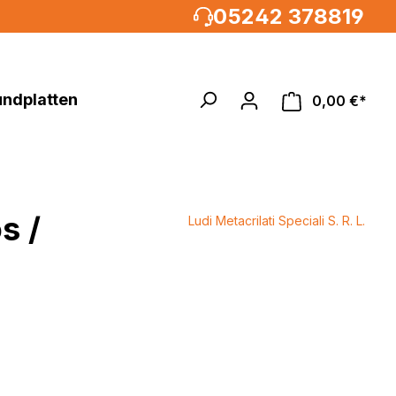
05242 378819
undplatten
0,00 €*
s /
Ludi Metacrilati Speciali S. R. L.
Acrylglasrundstäbe
MULTIPANEL®UK XXL
um, weiß
%
 weiß
weiß /
weiß
metallic