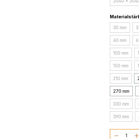
2040 x 304
(Dies
Materialstär
30 mm
3
(Diese Opti
60 mm
6
(Diese Opti
100 mm
(Diese Opt
150 mm
(Diese Opt
210 mm
(Diese Opt
270 mm
330 mm
(Diese Opt
390 mm
(Diese Opt
Produkt