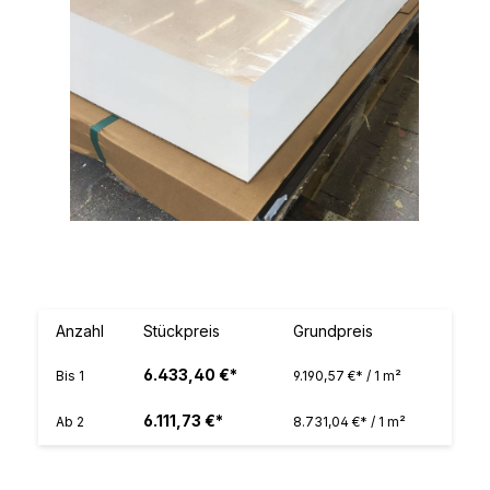
Anzahl
Stückpreis
Grundpreis
6.433,40 €*
Bis
1
9.190,57 €* / 1 m²
6.111,73 €*
Ab
2
8.731,04 €* / 1 m²