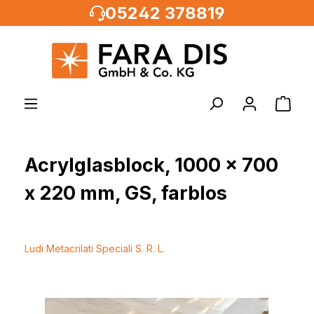
05242 378819
alt springen
Acrylglasblock, 1000 x 700
x 220 mm, GS, farblos
Ludi Metacrilati Speciali S. R. L.
Bildergalerie überspringen