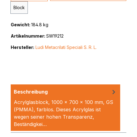
Block
Gewicht:
184.8 kg
Artikelnummer:
SW19212
Hersteller:
Ludi Metacrilati Speciali S. R. L.
Beschreibung
Acrylglasblock, 1000 x 700 x 100 mm, GS
(PMMA), farblos. Dieses Acrylglas ist
wegen seiner hohen Transparenz,
Beständigkei…
Mehr