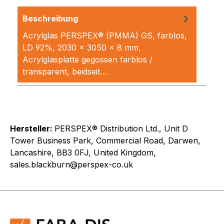
Beschreibung
Acrylglas PERSPEX® (PMMA) GS, farblos,
LD 92%, 2030 x 3050 x 8 mm,
Acrylglasplatte gegossen farblos /
transparent, beidseit…
Mehr
Hersteller:
PERSPEX® Distribution Ltd., Unit D
Tower Business Park, Commercial Road, Darwen,
Lancashire, BB3 0FJ, United Kingdom,
sales.blackburn@perspex-co.uk