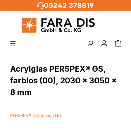
05242 378819
alt springen
Acrylglas PERSPEX® GS,
farblos (00), 2030 x 3050 x
8 mm
PERSPEX® Distribution Ltd.