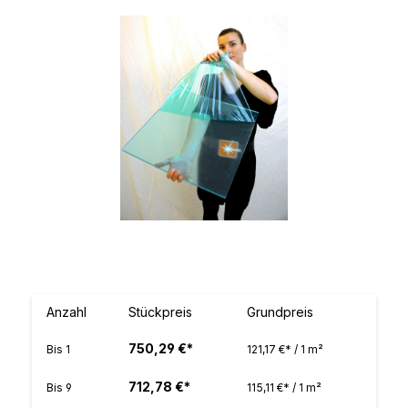
Bildergalerie überspringen
Anzahl
Stückpreis
Grundpreis
750,29 €*
Bis
1
121,17 €* / 1 m²
712,78 €*
Bis
9
115,11 €* / 1 m²