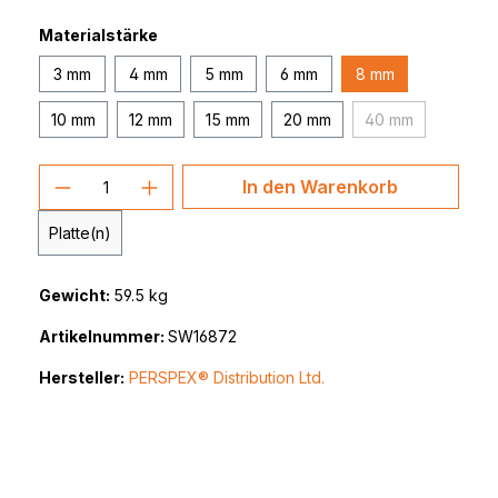
Materialstärke
3 mm
4 mm
5 mm
6 mm
8 mm
10 mm
12 mm
15 mm
20 mm
40 mm
(Diese Option ist
Produkt Anzahl: Gib den gewünschten 
In den Warenkorb
Platte(n)
Gewicht:
59.5 kg
Artikelnummer:
SW16872
Hersteller:
PERSPEX® Distribution Ltd.