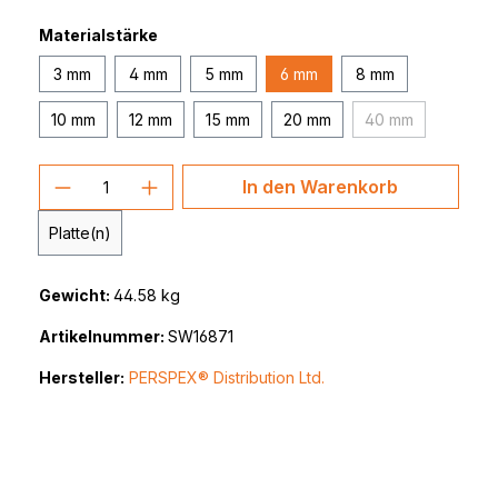
Materialstärke
3 mm
4 mm
5 mm
6 mm
8 mm
10 mm
12 mm
15 mm
20 mm
40 mm
(Diese Option ist
Produkt Anzahl: Gib den gewünschten 
In den Warenkorb
Platte(n)
Gewicht:
44.58 kg
Artikelnummer:
SW16871
Hersteller:
PERSPEX® Distribution Ltd.