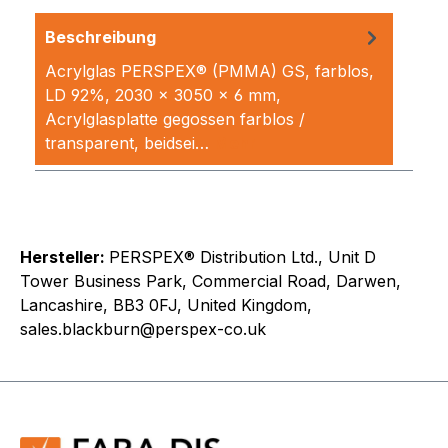
Beschreibung
Acrylglas PERSPEX® (PMMA) GS, farblos,
LD 92%, 2030 x 3050 x 6 mm,
Acrylglasplatte gegossen farblos /
transparent, beidsei…
Mehr
Hersteller:
PERSPEX® Distribution Ltd., Unit D
Tower Business Park, Commercial Road, Darwen,
Lancashire, BB3 0FJ, United Kingdom,
sales.blackburn@perspex-co.uk