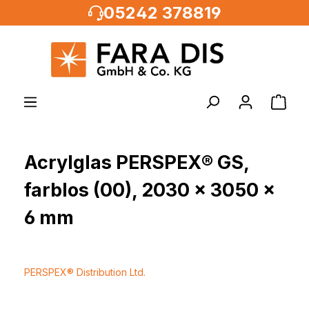
05242 378819
alt springen
Acrylglas PERSPEX® GS,
farblos (00), 2030 x 3050 x
6 mm
PERSPEX® Distribution Ltd.