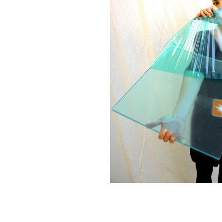
DIBOND® Spiegel auße
d0
DIBOND®, Butlerfinish
gebürstete Aluoptik, an
rosé
IEASY®BOND