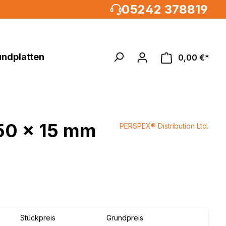
05242 378819
undplatten
0,00 €*
050 x 15 mm
PERSPEX® Distribution Ltd.
Acrylglasrundstäbe
MULTIPANEL®UK XXL
um, weiß
%
 weiß
weiß /
weiß
Stückpreis
Grundpreis
metallic