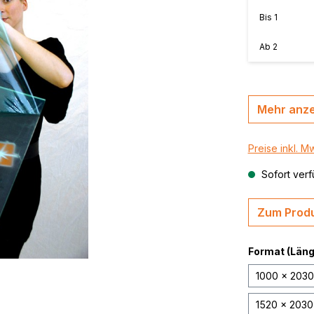
MasterBond®, farbig
n, B-s2,
Bis
1
MasterBond® silver 
Ab
2
silber gebürstet
,
thrazit /
MasterBond® Steel,
Stahlverbundplatte
Mehr anz
Preise inkl. M
Sofort verf
Zum Produ
Format (Länge
1000 x 203
1520 x 203