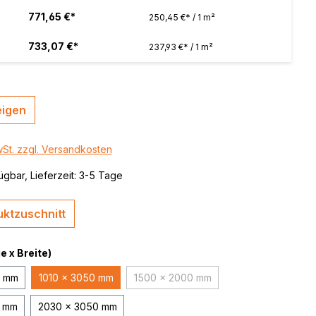
 / color
771,65 €*
250,45 €* / 1 m²
brushed,
733,07 €*
237,93 €* / 1 m²
eigen
wSt. zzgl. Versandkosten
ügbar, Lieferzeit: 3-5 Tage
ktzuschnitt
 x Breite)
0 mm
1010 x 3050 mm
1500 x 2000 mm
(Diese Option ist zurzeit nicht verf
0 mm
2030 x 3050 mm