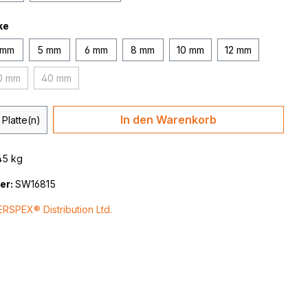
ke
 mm
5 mm
6 mm
8 mm
10 mm
12 mm
0 mm
40 mm
(Diese Option ist zurzeit nicht verfügbar.)
(Diese Option ist zurzeit nicht verfügbar.)
 Anzahl: Gib den gewünschten Wert ein 
In den Warenkorb
Platte(n)
45 kg
er:
SW16815
ERSPEX® Distribution Ltd.