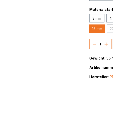
Materialstär
3 mm
4
15 mm
2
Produkt
Gewicht:
55.
Artikelnumm
Hersteller:
P