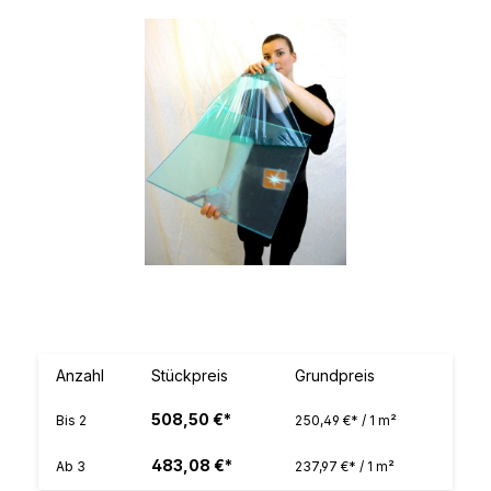
Bildergalerie überspringen
Anzahl
Stückpreis
Grundpreis
508,50 €*
Bis
2
250,49 €* / 1 m²
483,08 €*
Ab
3
237,97 €* / 1 m²