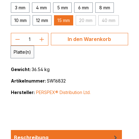
3 mm
4 mm
5 mm
6 mm
8 mm
10 mm
12 mm
15 mm
20 mm
40 mm
(Diese Option ist zurzeit nich
(Diese Option ist
Produkt Anzahl: Gib den gewünschten 
In den Warenkorb
Platte(n)
Gewicht:
36.54 kg
Artikelnummer:
SW16832
Hersteller:
PERSPEX® Distribution Ltd.
Beschreibung