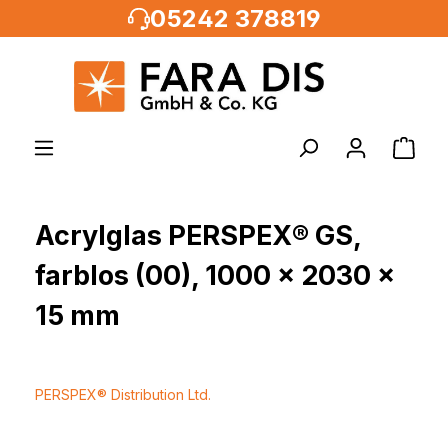
05242 378819
alt springen
Acrylglas PERSPEX® GS,
farblos (00), 1000 x 2030 x
15 mm
PERSPEX® Distribution Ltd.